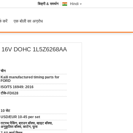
बिक्री & समर्थन
Hindi
क करें
एक बोली का अनुरोध
300CC 16V DOHC 1L5Z6268AA
चीन
Kaili manufactured timing parts for
FORD
ISO/TS 16949: 2016
टीके-FD028
10 सेट
USD/EUR 10-45 per set
तटस्थ पैकिंग, ब्राउन बॉक्स, व्हाइट बॉक्स,
अनुकूलित बॉक्स, कार्टन, फूस