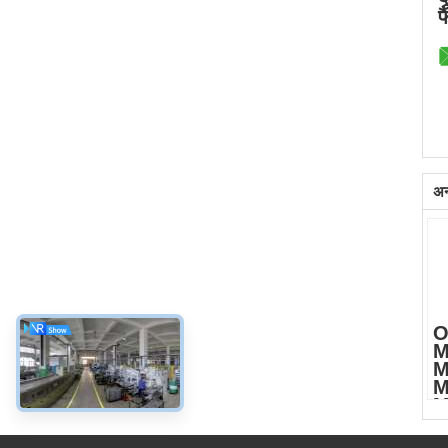
फ
अन्
O
M
M
M
M
M
8