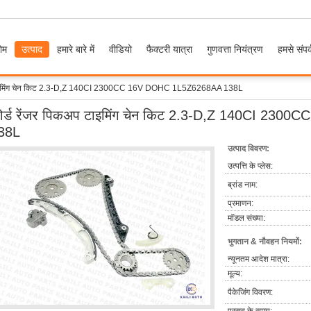
ोम
उत्पाद
हमारे बारे में
वीडियो
फैक्टरी यात्रा
गुणवत्ता नियंत्रण
हमसे संपर्
 टाइमिंग चेन किट 2.3-D,Z 140CI 2300CC 16V DOHC 1L5Z6268AA 138L
ोर्ड रेंजर पिकअप टाइमिंग चेन किट 2.3-D,Z 140CI 2
38L
उत्पाद विवरण:
उत्पत्ति के प्लेस:
ब्रांड नाम:
प्रमाणन:
मॉडल संख्या:
भुगतान & नौवहन नियमों:
न्यूनतम आदेश मात्रा:
मूल्य:
पैकेजिंग विवरण: