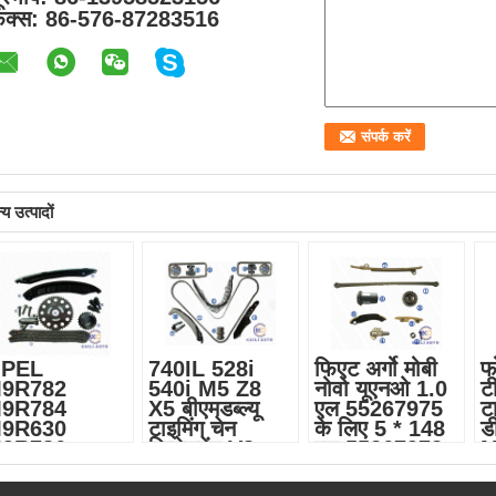
ैक्स:
86-576-87283516
य उत्पादों
PEL
740IL 528i
फिएट अर्गो मोबी
फो
9R782
540i M5 Z8
नोवो यूएनओ 1.0
ट
9R784
X5 बीएमडब्ल्यू
एल 55267975
ट
9R630
टाइमिंग चेन
के लिए 5 * 148
ड
9R786
रिप्लेसमेंट V8
एल 55267972
M
9R788
GAS DOHC
टाइमिंग चेन किट
D
200343394
4398CC
गारंटी:
2 वर्ष/
C