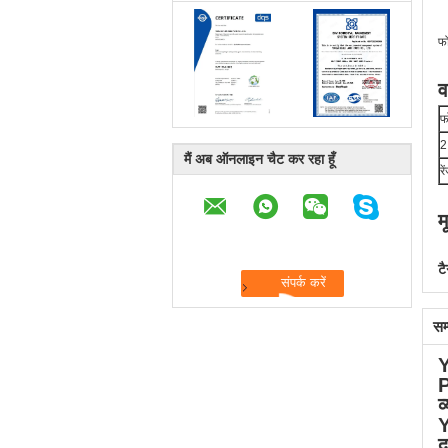
फ
व
फो
2
मैं अब ऑनलाइन चैट कर रहा हूँ
र
म
टै
सम
व
द