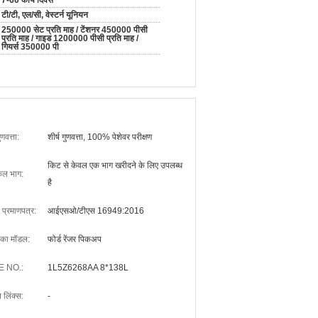
7-60 कार्य दिवस
टी/टी, एल/सी, वेस्टर्न यूनियन
250000 सेट प्रति माह / टेंशनर 450000 पीसी
प्रति माह / गाइड 1200000 पीसी प्रति माह /
गियर्स 350000 पी
ुणवत्ता:
शीर्ष गुणवत्ता, 100% पेशेवर परीक्षण
किट से केवल एक भाग खरीदने के लिए उपलब्ध
ल भाग:
है
ा प्रमाणपत्र:
आईएसओ/टीएस 16949:2016
 का मॉडल:
फोर्ड रेंजर पिकअप
E NO.:
1L5Z6268AA 8*138L
न लिंक्स:
-