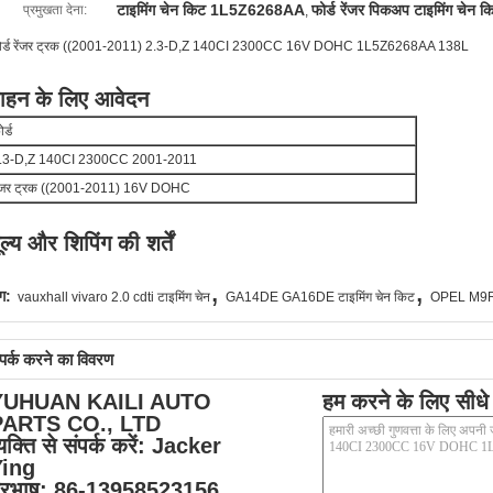
टाइमिंग चेन किट 1L5Z6268AA
फोर्ड रेंजर पिकअप टाइमिंग चेन क
प्रमुखता देना:
,
ोर्ड रेंजर ट्रक ((2001-2011) 2.3-D,Z 140CI 2300CC 16V DOHC 1L5Z6268AA 138L
ाहन के लिए आवेदन
र्ड
.3-D,Z 140CI 2300CC 2001-2011
ेंजर ट्रक ((2001-2011) 16V DOHC
ूल्य और शिपिंग की शर्तें
,
,
ग:
vauxhall vivaro 2.0 cdti टाइमिंग चेन
GA14DE GA16DE टाइमिंग चेन किट
OPEL M9R7
्पर्क करने का विवरण
YUHUAN KAILI AUTO
हम करने के लिए सीधे 
PARTS CO., LTD
्यक्ति से संपर्क करें:
Jacker
Ying
ूरभाष:
86-13958523156