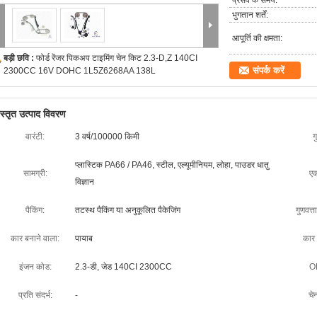
प्रसव के समय:
भुगतान शर्तें:
आपूर्ति की क्षमता:
बड़ी छवि :
फोर्ड रेंजर पिकअप टाइमिंग चेन किट 2.3-D,Z 140CI
संपर्क करें
2300CC 16V DOHC 1L5Z6268AA 138L
िस्तृत उत्पाद विवरण
वारंटी:
3 वर्ष/100000 किमी
ग
प्लास्टिक PA66 / PA46, स्टील, एल्यूमीनियम, लोहा, पाउडर धातु
सामग्री:
एक
विज्ञान
पैकिंग:
तटस्थ पैकिंग या अनुकूलित पैकेजिंग
गुणवत्त
कार बनाने वाला:
पायाब
कार
इंजन कोड:
2.3-डी, जेड 140CI 2300CC
O
प्रति संदर्भ:
-
चे