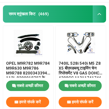
समय श्रृंखला किट
(469)
OPEL M9R782 M9R784
740IL 528i 540i M5 Z8
M9R630 M9R786
X5 बीएमडब्ल्यू टाइमिंग चेन
M9R788 8200343394
रिप्लेसमेंट V8 GAS DOHC
112L 8200918797 के
4398CC 11311741746
लिए VAUXHALL VIVARO
सबसे अच्छी कीमत
सबसे अच्छी कीमत
2.0 सीडीटीआई टाइमिंग चेन
किट
हमसे संपर्क करें
हमसे संपर्क करें