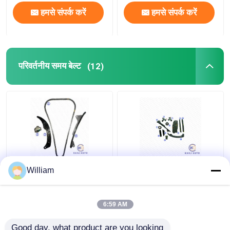
हमसे संपर्क करें
हमसे संपर्क करें
परिवर्तनीय समय बेल्ट
(12)
2NR 3NR टोयोटा यारिस
13506-31031 170 एल
William
टाइमिंग चेन किट 13506-
13550-31020 टोयोटा
0Y010 128L 13540-
लेक्सस सिएना वेंजा आरएवी 4
47030
आरएक्स 350 आईएस 350 के
6:59 AM
लिए परिवर्तनीय समय बेल्ट
सबसे अच्छी कीमत
सबसे अच्छी कीमत
Good day, what product are you looking 