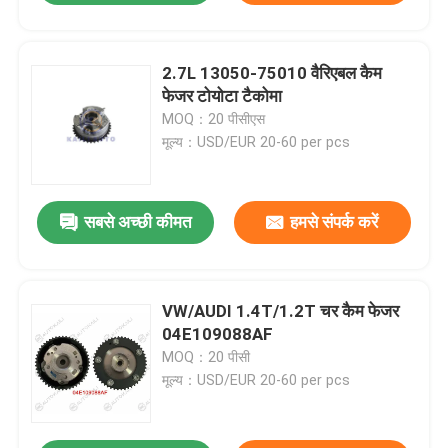
2.7L 13050-75010 वैरिएबल कैम
फेजर टोयोटा टैकोमा
MOQ：20 पीसीएस
मूल्य：USD/EUR 20-60 per pcs
सबसे अच्छी कीमत
हमसे संपर्क करें
VW/AUDI 1.4T/1.2T चर कैम फेजर
04E109088AF
MOQ：20 पीसी
मूल्य：USD/EUR 20-60 per pcs