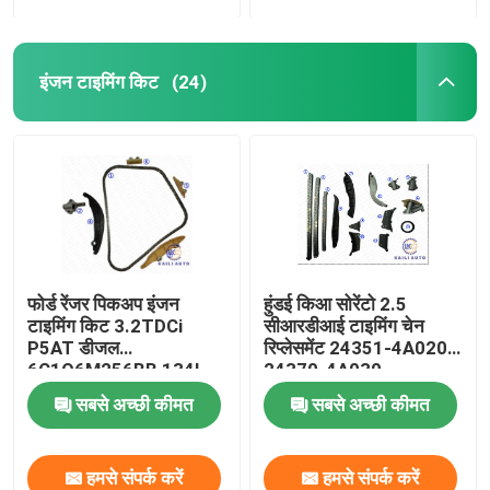
इंजन टाइमिंग किट
(24)
फोर्ड रेंजर पिकअप इंजन
हुंडई किआ सोरेंटो 2.5
टाइमिंग किट 3.2TDCi
सीआरडीआई टाइमिंग चेन
P5AT डीजल
रिप्लेसमेंट 24351-4A020
6C1Q6M256BB 134L
24370-4A030
सबसे अच्छी कीमत
सबसे अच्छी कीमत
हमसे संपर्क करें
हमसे संपर्क करें