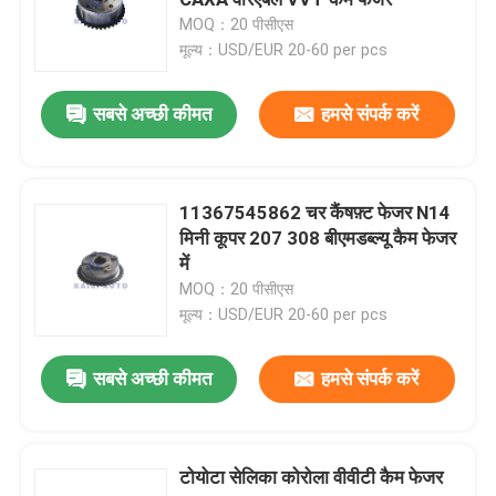
MOQ：20 पीसीएस
मूल्य：USD/EUR 20-60 per pcs
इंजन टाइमिंग किट
सबसे अच्छी कीमत
हमसे संपर्क करें
वीवीटी किट
वीवीटी कैम फेजर
11367545862 चर कैंषफ़्ट फेजर N14
मिनी कूपर 207 308 बीएमडब्ल्यू कैम फेजर
में
वीवीटी समय श्रृंखला
MOQ：20 पीसीएस
मूल्य：USD/EUR 20-60 per pcs
परिवर्तनीय समय बेल्ट
सबसे अच्छी कीमत
हमसे संपर्क करें
इंजन समय श्रृंखला
टोयोटा सेलिका कोरोला वीवीटी कैम फेजर
टाइमिंग चेन टेंशनर