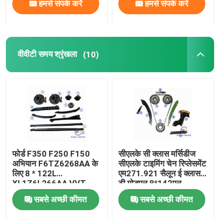
हमसे संपर्क करें
हमसे संपर्क करें
वीवीटी समय श्रृंखला
(10)
फोर्ड F350 F250 F150
सीएलके सी क्लास मर्सिडीज
अभियान F6TZ6268AA के
सीएलके टाइमिंग चेन रिप्लेसमेंट
लिए 8 * 122L
एम271.921 सैलून ई क्लास
XL1Z6L266AA VVT
टी मोडएल 8*142एल
टाइमिंग चेन किट
ए27105009
सबसे अच्छी कीमत
सबसे अच्छी कीमत