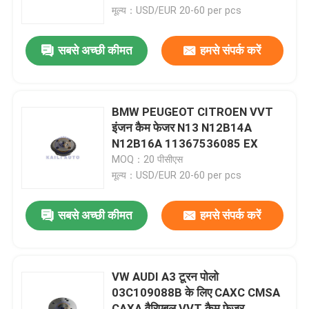
मूल्य：USD/EUR 20-60 per pcs
हमारे बारे में
सबसे अच्छी कीमत
हमसे संपर्क करें
कारखाने का दौरा
BMW PEUGEOT CITROEN VVT
गुणवत्ता नियंत्रण
इंजन कैम फेजर N13 N12B14A
N12B16A 11367536085 EX
MOQ：20 पीसीएस
हमसे संपर्क करें
मूल्य：USD/EUR 20-60 per pcs
समाचार
सबसे अच्छी कीमत
हमसे संपर्क करें
बोली मांगें
VW AUDI A3 टूरन पोलो
03C109088B के लिए CAXC CMSA
समय श्रृंखला किट
CAXA वैरिएबल VVT कैम फेजर