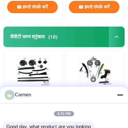
हमसे संपर्क करें
हमसे संपर्क करें
वीवीटी समय श्रृंखला
(10)
फोर्ड F350 F250 F150
सीएलके सी क्लास मर्सिडीज
Carmen
अभियान F6TZ6268AA के
सीएलके टाइमिंग चेन रिप्लेसमेंट
लिए 8 * 122L
एम271.921 सैलून ई क्लास
XL1Z6L266AA VVT
टी मोडएल 8*142एल
6:31 PM
टाइमिंग चेन किट
ए27105009
सबसे अच्छी कीमत
सबसे अच्छी कीमत
Good day, what product are you looking 