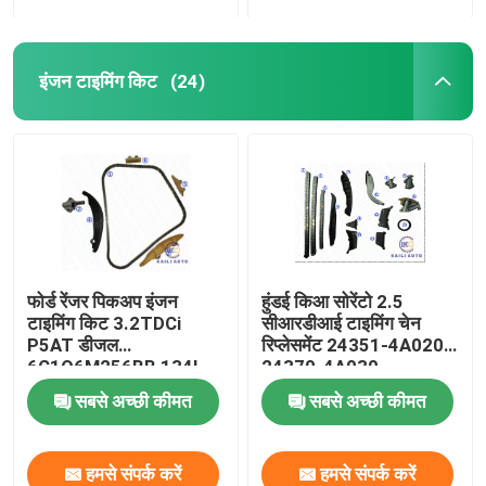
इंजन टाइमिंग किट
(24)
फोर्ड रेंजर पिकअप इंजन
हुंडई किआ सोरेंटो 2.5
टाइमिंग किट 3.2TDCi
सीआरडीआई टाइमिंग चेन
P5AT डीजल
रिप्लेसमेंट 24351-4A020
6C1Q6M256BB 134L
24370-4A030
सबसे अच्छी कीमत
सबसे अच्छी कीमत
हमसे संपर्क करें
हमसे संपर्क करें