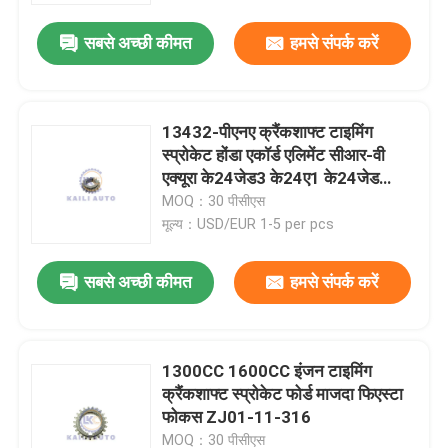
सबसे अच्छी कीमत
हमसे संपर्क करें
13432-पीएनए क्रैंकशाफ्ट टाइमिंग
स्प्रोकेट होंडा एकॉर्ड एलिमेंट सीआर-वी
एक्यूरा के24जेड3 के24ए1 के24जेड
के24ए2
MOQ：30 पीसीएस
मूल्य：USD/EUR 1-5 per pcs
सबसे अच्छी कीमत
हमसे संपर्क करें
घर
1300CC 1600CC इंजन टाइमिंग
उत्पाद
क्रैंकशाफ्ट स्प्रोकेट फोर्ड माजदा फिएस्टा
फोकस ZJ01-11-316
विडियो
MOQ：30 पीसीएस