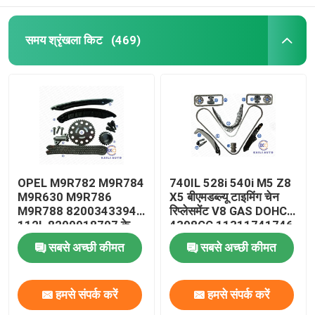
समय श्रृंखला किट
(469)
OPEL M9R782 M9R784
740IL 528i 540i M5 Z8
M9R630 M9R786
X5 बीएमडब्ल्यू टाइमिंग चेन
M9R788 8200343394
रिप्लेसमेंट V8 GAS DOHC
112L 8200918797 के
4398CC 11311741746
लिए VAUXHALL VIVARO
सबसे अच्छी कीमत
सबसे अच्छी कीमत
2.0 सीडीटीआई टाइमिंग चेन
किट
हमसे संपर्क करें
हमसे संपर्क करें