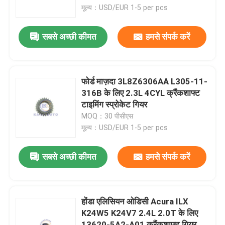
मूल्य：USD/EUR 1-5 per pcs
हमारे बारे में
सबसे अच्छी कीमत
हमसे संपर्क करें
कारखाने का दौरा
फोर्ड माज़दा 3L8Z6306AA L305-11-
गुणवत्ता नियंत्रण
316B के लिए 2.3L 4CYL क्रैंकशाफ्ट
टाइमिंग स्प्रोकेट गियर
MOQ：30 पीसीएस
हमसे संपर्क करें
मूल्य：USD/EUR 1-5 per pcs
समाचार
सबसे अच्छी कीमत
हमसे संपर्क करें
बोली मांगें
होंडा एलिसियन ओडिसी Acura ILX
K24W5 K24V7 2.4L 2.0T के लिए
समय श्रृंखला किट
13620-5A2-A01 क्रैंकशाफ्ट गियर