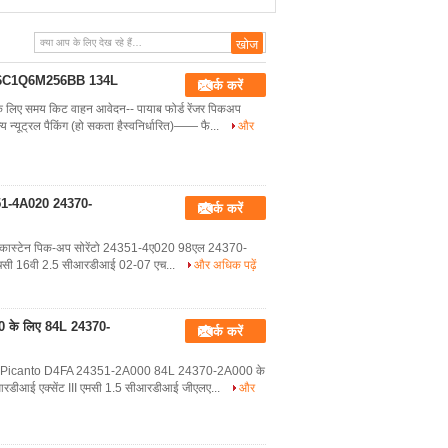
ीजल 6C1Q6M256BB 134L
संपर्क करें
ए समय किट वाहन आवेदन-- पायाब फोर्ड रेंजर पिकअप
ूट्रल पैकिंग (हो सकता हैस्वनिर्धारित)—— फै...
और
24351-4A020 24370-
संपर्क करें
ंग किट कास्टेन पिक-अप सोरेंटो 24351-4ए020 98एल 24370-
एचसी 16वी 2.5 सीआरडीआई 02-07 एच...
और अधिक पढ़ें
00 के लिए 84L 24370-
संपर्क करें
Cerato Picanto D4FA 24351-2A000 84L 24370-2A000 के
डीआई एक्सेंट III एमसी 1.5 सीआरडीआई जीएलए...
और