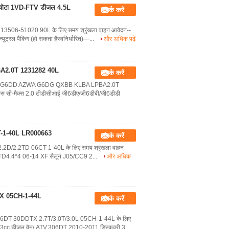
ोयोटा 1VD-FTV डीजल 4.5L
संपर्क करें
13506-51020 90L के लिए समय श्रृंखला वाहन आवेदन--
ट्रल पैकिंग (हो सकता हैस्वनिर्धारित)—...
और अधिक पढ़ें
BA2.0T 1231282 40L
संपर्क करें
B G6DD AZWA G6DG QXBB KLBA LPBA2.0T
कस सी-मैक्स 2.0 टीडीसीआई जी6डीए/जी6डीबी/जी6डीडी
CT-1-40L LR000663
संपर्क करें
ीजल 2.2D/2.2TD 06CT-1-40L के लिए समय श्रृंखला वाहन
2.2TD4 4*4 06-14 XF सैलून J05/CC9 2...
और अधिक
DTX 05CH-1-44L
संपर्क करें
T 276DT 30DDTX 2.7T/3.0T/3.0L 05CH-1-44L के लिए
993cc डीजल वैन/ ATV,306DT 2010-2011 डिस्कवरी 3...