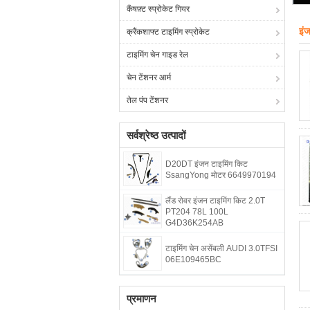
कैंषफ़्ट स्प्रोकेट गियर
इं
क्रैंकशाफ्ट टाइमिंग स्प्रोकेट
टाइमिंग चेन गाइड रेल
चेन टेंशनर आर्म
तेल पंप टेंशनर
सर्वश्रेष्ठ उत्पादों
D20DT इंजन टाइमिंग किट
SsangYong मोटर 6649970194
लैंड रोवर इंजन टाइमिंग किट 2.0T
PT204 78L 100L
G4D36K254AB
टाइमिंग चेन असेंबली AUDI 3.0TFSI
06E109465BC
प्रमाणन