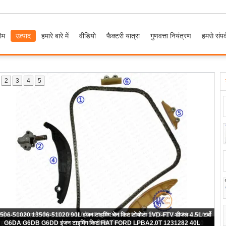
ोम
उत्पाद
हमारे बारे में
वीडियो
फैक्टरी यात्रा
गुणवत्ता नियंत्रण
हमसे संपर्
2
3
4
5
फोर्ड रेंजर पिकअप इंजन टाइमिंग किट 3.2TDCi P5AT डीजल 6C1Q6M256BB 134L