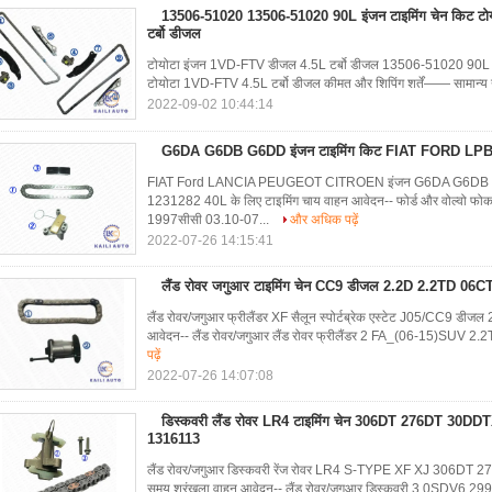
13506-51020 13506-51020 90L इंजन टाइमिंग चेन किट ट
टर्बो डीजल
टोयोटा इंजन 1VD-FTV डीजल 4.5L टर्बो डीजल 13506-51020 90L 
टोयोटा 1VD-FTV 4.5L टर्बो डीजल कीमत और शिपिंग शर्तें—— सामान्य न्यू
2022-09-02 10:44:14
G6DA G6DB G6DD इंजन टाइमिंग किट FIAT FORD LP
FIAT Ford LANCIA PEUGEOT CITROEN इंजन G6DA G6D
1231282 40L के लिए टाइमिंग चाय वाहन आवेदन-- फोर्ड और वोल्वो फो
1997सीसी 03.10-07...
और अधिक पढ़ें
2022-07-26 14:15:41
लैंड रोवर जगुआर टाइमिंग चेन CC9 डीजल 2.2D 2.2TD 06
लैंड रोवर/जगुआर फ्रीलैंडर XF सैलून स्पोर्टब्रेक एस्टेट J05/CC9 ड
आवेदन-- लैंड रोवर/जगुआर लैंड रोवर फ्रीलैंडर 2 FA_(06-15)SUV 
पढ़ें
2022-07-26 14:07:08
डिस्कवरी लैंड रोवर LR4 टाइमिंग चेन 306DT 276DT 30D
1316113
लैंड रोवर/जगुआर डिस्कवरी रेंज रोवर LR4 S-TYPE XF XJ 306D
समय श्रृंखला वाहन आवेदन-- लैंड रोवर/जगुआर डिस्कवरी 3.0SDV6 2