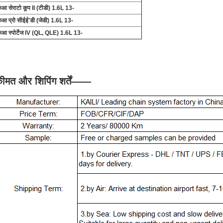
िआ सेराटो कूप II (टीडी) 1.6L 13-
िआ प्रो सीईई'डी (जेडी) 1.6L 13-
िआ स्पोर्टेज IV (QL, QLE) 1.6L 13-
ीमत और शिपिंग शर्तें
——