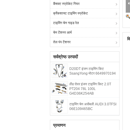
कैंषफ़्ट स्प्रोकेट गियर
क्रैंकशाफ्ट टाइमिंग स्प्रोकेट
टाइमिंग चेन गाइड रेल
चेन टेंशनर आर्म
व
तेल पंप टेंशनर
सर्वश्रेष्ठ उत्पादों
D20DT इंजन टाइमिंग किट
SsangYong मोटर 6649970194
लैंड रोवर इंजन टाइमिंग किट 2.0T
PT204 78L 100L
G4D36K254AB
टाइमिंग चेन असेंबली AUDI 3.0TFSI
06E109465BC
प्रमाणन