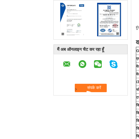
हु
व
मैं अब ऑनलाइन चैट कर रहा हूँ
G
ए
व
व
i
स
ट
क
क
क
क
क