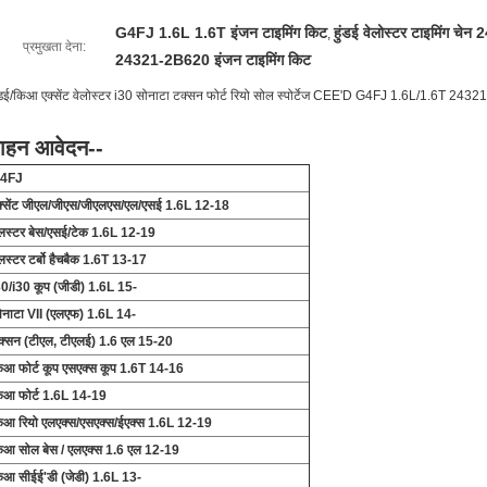
G4FJ 1.6L 1.6T इंजन टाइमिंग किट
हुंडई वेलोस्टर टाइमिंग च
,
प्रमुखता देना:
24321-2B620 इंजन टाइमिंग किट
ंडई/किआ एक्सेंट वेलोस्टर i30 सोनाटा टक्सन फोर्ट रियो सोल स्पोर्टेज CEE'D G4FJ 1.6L/1.6T 2432
ाहन आवेदन--
4FJ
क्सेंट जीएल/जीएस/जीएलएस/एल/एसई 1.6L 12-18
ेलस्टर बेस/एसई/टेक 1.6L 12-19
ेलस्टर टर्बो हैचबैक 1.6T 13-17
30/i30 कूप (जीडी) 1.6L 15-
ोनाटा VII (एलएफ) 1.6L 14-
क्सन (टीएल, टीएलई) 1.6 एल 15-20
िआ फोर्ट कूप एसएक्स कूप 1.6T 14-16
िआ फोर्ट 1.6L 14-19
िआ रियो एलएक्स/एसएक्स/ईएक्स 1.6L 12-19
िआ सोल बेस / एलएक्स 1.6 एल 12-19
िआ सीईई'डी (जेडी) 1.6L 13-