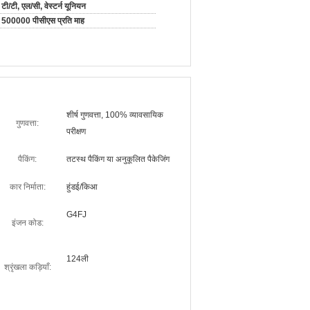
टी/टी, एल/सी, वेस्टर्न यूनियन
500000 पीसीएस प्रति माह
शीर्ष गुणवत्ता, 100% व्यावसायिक
गुणवत्ता:
परीक्षण
पैकिंग:
तटस्थ पैकिंग या अनुकूलित पैकेजिंग
कार निर्माता:
हुंडई/किआ
G4FJ
इंजन कोड:
124ली
श्रृंखला कड़ियाँ: