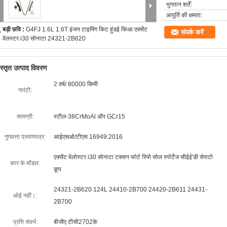
भुगतान शर्तें:
आपूर्ति की क्षमता:
बड़ी छवि :
G4FJ 1.6L 1.6T इंजन टाइमिंग किट हुंडई किआ एक्सेंट
संपर्क करें
वेलस्टर i30 सोनाटा 24321-2B620
िस्तृत उत्पाद विवरण
2 वर्ष/ 80000 किमी
गारंटी:
सामग्री:
स्टील-38CrMoAl और GCr15
गुणवत्ता प्रमाणपत्र:
आईएसओ/टीएस 16949:2016
एक्सेंट वेलोस्टर i30 सोनाटा टक्सन फोर्ट रियो सोल स्पोर्टेज सीईई'डी सेराटो
कार के मॉडल:
कूप
24321-2B620 124L 24410-2B700 24420-2B611 24431-
ओई नहीं।:
2B700
प्रति संदर्भ:
बीजीए टीसी2702के