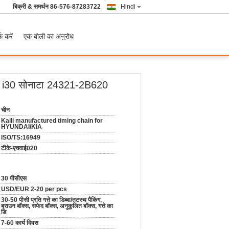
बिक्री & समर्थन
86-576-87283722
Hindi
क करें
एक बोली का अनुरोध
्टर i30 सोनाटा 24321-2B620
चीन
Kaili manufactured timing chain for
HYUNDAI/KIA
ISO/TS:16949
टीके-एचवाई020
30 पीसीएस
USD/EUR 2-20 per pcs
30-50 पीसी प्रति गत्ते का डिब्बा/तटस्थ पैकिंग,
ब्राउन बॉक्स, सफेद बॉक्स, अनुकूलित बॉक्स, गत्ते का
डि
7-60 कार्य दिवस