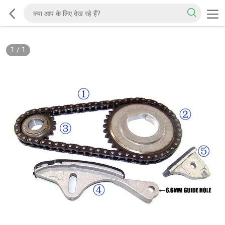
1
/
1