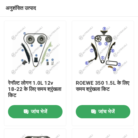
अनुशंसित उत्पाद
रेनॉल्ट लोगन 1.0L 12v
ROEWE 350 1.5L के लिए
18-22 के लिए समय श्रृंखला
समय श्रृंखला किट
किट
घर
जांच भेजें
जांच भेजें
उत्पाद
विडियो