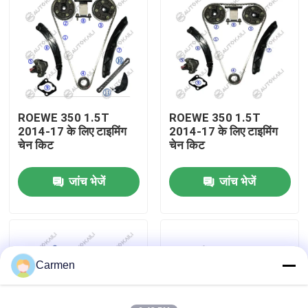
हमारे बारे में
कारखाने का दौरा
ROEWE 350 1.5T
ROEWE 350 1.5T
गुणवत्ता नियंत्रण
2014-17 के लिए टाइमिंग
2014-17 के लिए टाइमिंग
चेन किट
चेन किट
हमसे संपर्क करें
जांच भेजें
जांच भेजें
समाचार
बोली मांगें
Carmen
समय श्रृंखला किट