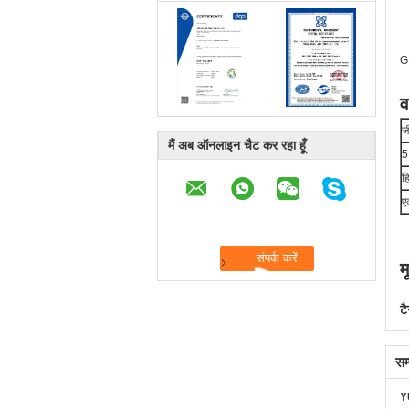
G
व
ज
मैं अब ऑनलाइन चैट कर रहा हूँ
5
ह
ए
म
टै
सम
Y