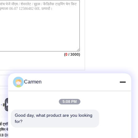
(
0
/ 3000)
Carmen
5:08 PM
Good day, what product are you looking 
for?
्ड ट्रांजिट 2.2 टीडीसीआई
148L PE01-12-500A
इमिंग चेन सेट डीजल MK7
मज़्दा 3 टाइमिंग बेल्ट किट GS
K8 DRF5 DRFF
सेडान हैचबैक SV स्पोर्ट CX-