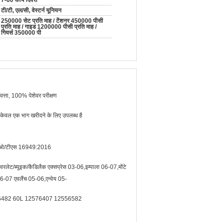
7-60 कार्य दिवस
टी/टी, एल/सी, वेस्टर्न यूनियन
250000 सेट प्रति माह / टेंशनर 450000 पीसी
प्रति माह / गाइड 1200000 पीसी प्रति माह /
गियर्स 350000 पी
ुणवत्ता, 100% पेशेवर परीक्षण
 केवल एक भाग खरीदने के लिए उपलब्ध है
/टीएस 16949:2016
वरलेट/ब्यूइक/कैडिलैक एक्सप्रेस 03-06,इम्पाला 06-07,मोंटे
06-07 एवलैंच 05-06,एन्वेय 05-
482 60L 12576407 12556582