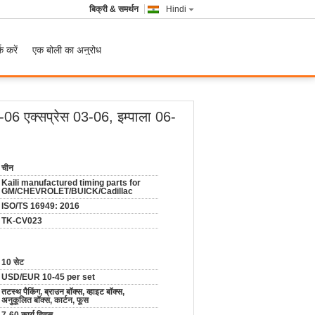
बिक्री & समर्थन
Hindi
क करें
एक बोली का अनुरोध
3-06 एक्सप्रेस 03-06, इम्पाला 06-
चीन
Kaili manufactured timing parts for
GM/CHEVROLET/BUICK/Cadillac
ISO/TS 16949: 2016
TK-CV023
10 सेट
USD/EUR 10-45 per set
तटस्थ पैकिंग, ब्राउन बॉक्स, व्हाइट बॉक्स,
अनुकूलित बॉक्स, कार्टन, फूस