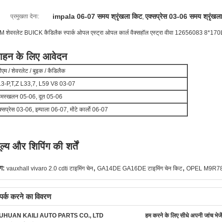
impala 06-07 समय श्रृंखला किट
एक्सप्रेस 03-06 समय श्रृंखल
प्रमुखता देना:
,
M शेवरलेट BUICK कैडिलैक स्पार्क ओपल एस्ट्रा ओपल कार्ल वैक्सहॉल एस्ट्रा वीवा 12656083 8*17
ाहन के लिए आवेदन
ीएम / शेवरलेट / बुइक / कैडिलैक
.3-P,T,Z L33,7, L59 V8 03-07
िमस्खलन 05-06, दूत 05-06
क्सप्रेस 03-06, इम्पाला 06-07, मोंटे कार्लो 06-07
ूल्य और शिपिंग की शर्तें
,
,
ग:
vauxhall vivaro 2.0 cdti टाइमिंग चेन
GA14DE GA16DE टाइमिंग चेन किट
OPEL M9R782 
्पर्क करने का विवरण
UHUAN KAILI AUTO PARTS CO., LTD
हम करने के लिए सीधे अपनी जांच भेजें