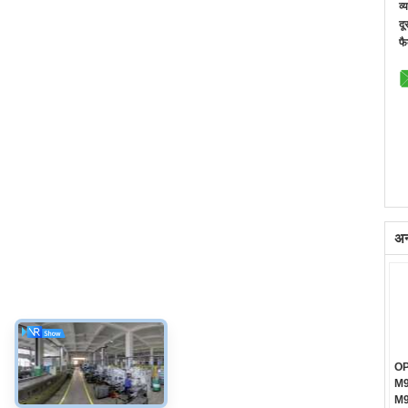
व्
दू
फै
अन्
OP
M9
M9