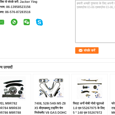
यक्ति से संपर्क करें:
Jacker Ying
रभाष:
86-13958523156
क्स:
86-576-87283516
य उत्पादों
EL M9R782
740IL 528i 540i M5 Z8
फिएट अर्गो मोबी नोवो यूएनओ
फोर
R784 M9R630
X5 बीएमडब्ल्यू टाइमिंग चेन
1.0 एल 55267975 के लिए
टा
R786 M9R788
रिप्लेसमेंट V8 GAS DOHC
5 * 148 एल 55267972
M