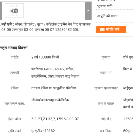
प्रसव के समय:
भुगतान शर्तें:
आपूर्ति की क्षमता:
बड़ी छवि :
जीएम / शेवरलेट / बुइक / कैडिलैक टाइमिंग चेन किट एक्सप्रेस
संपर्क करें
03-06 एक्सप्रेस 03-06, इम्पाला 06-07 12586482 60L
िस्तृत उत्पाद विवरण
वारंटी:
2 वर्ष / 80000 कि.मी
गुणवत्ता:
शीर्ष ग
प्लास्टिक PA66 / PA46, स्टील,
किट से
सामग्री:
एकल भाग:
एल्यूमीनियम, लोहा, पाउडर धातु विज्ञान
पैकिंग:
तटस्थ पैकिंग या अनुकूलित पैकेजिंग
गुणवत्ता प्रमाणपत्र:
आईएसओ
जीएम/शेवरलेट/ब्यूइक/कैडिलैक
जीएम/शे
कार बनाने वाला:
कार के मॉडल:
कार्लो 
इंजन कोड:
5.3-P,T,Z L33,7, L59 V8 03-07
ओई सं।:
12586
प्रति संदर्भ:
एसएजीयर 73162
चेन लिंक्स:
60एल