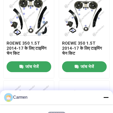
हमारे बारे में
कारखाने का दौरा
ROEWE 350 1.5T
ROEWE 350 1.5T
गुणवत्ता नियंत्रण
2014-17 के लिए टाइमिंग
2014-17 के लिए टाइमिंग
चेन किट
चेन किट
हमसे संपर्क करें
जांच भेजें
जांच भेजें
समाचार
बोली मांगें
Carmen
समय श्रृंखला किट