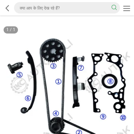
1
/
1