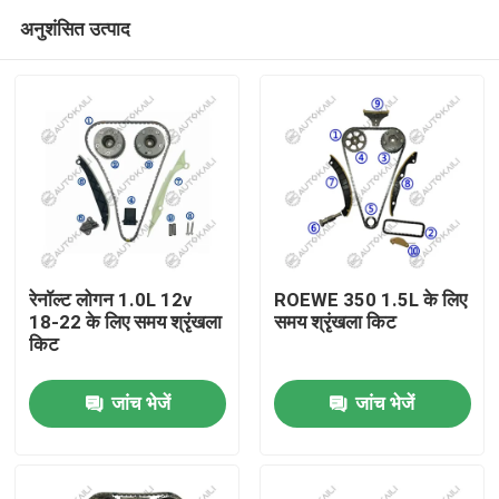
अनुशंसित उत्पाद
रेनॉल्ट लोगन 1.0L 12v
ROEWE 350 1.5L के लिए
18-22 के लिए समय श्रृंखला
समय श्रृंखला किट
किट
घर
जांच भेजें
जांच भेजें
उत्पाद
विडियो