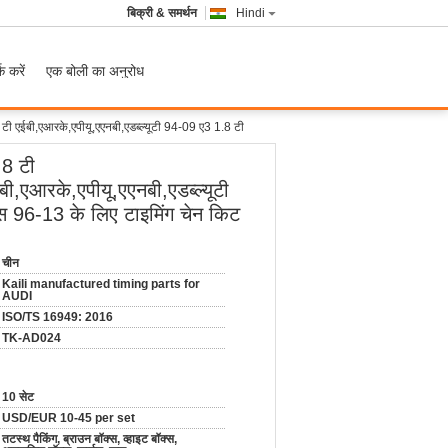
बिक्री & समर्थन
Hindi
क करें
एक बोली का अनुरोध
 टी एईबी,एआरके,एपीयू,एएनबी,एडब्ल्यूटी 94-09 ए3 1.8 टी
.8 टी
बी,एआरके,एपीयू,एएनबी,एडब्ल्यूटी
स 96-13 के लिए टाइमिंग चेन किट
चीन
Kaili manufactured timing parts for
AUDI
ISO/TS 16949: 2016
TK-AD024
10 सेट
USD/EUR 10-45 per set
तटस्थ पैकिंग, ब्राउन बॉक्स, व्हाइट बॉक्स,