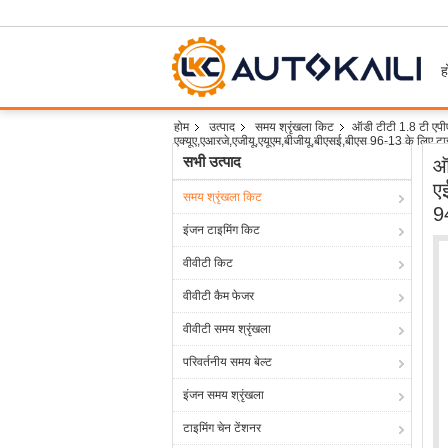
ह
होम
उत्पाद
समय श्रृंखला किट
ऑडी टीटी 1.8 टी एपीए
एक्यूए,एआरजे,एजीयू,एयूएम,बीजीयू,बीएसई,बीएस 96-13 के लिए टा
सभी उत्पाद
ऑ
ए
समय श्रृंखला किट
9
इंजन टाइमिंग किट
वीवीटी किट
वीवीटी कैम फेजर
वीवीटी समय श्रृंखला
परिवर्तनीय समय बेल्ट
इंजन समय श्रृंखला
टाइमिंग चेन टेंशनर