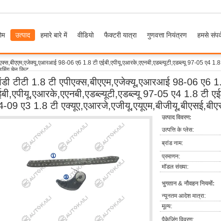
ोम
उत्पाद
हमारे बारे में
वीडियो
फैक्टरी यात्रा
गुणवत्ता नियंत्रण
हमसे संपर्
क्स,बीएएम,एजेक्यू,एआरआई 98-06 ए6 1.8 टी एईबी,एपीयू,एआरके,एएनबी,एडब्ल्यूटी,एडब्ल्यू 97-05 ए4 1.8
इमिंग चेन किट
डी टीटी 1.8 टी एपीएक्स,बीएएम,एजेक्यू,एआरआई 98-06 ए6 1
ईबी,एपीयू,एआरके,एएनबी,एडब्ल्यूटी,एडब्ल्यू 97-05 ए4 1.8 टी एई
4-09 ए3 1.8 टी एक्यूए,एआरजे,एजीयू,एयूएम,बीजीयू,बीएसई,बीए
उत्पाद विवरण:
उत्पत्ति के प्लेस:
ब्रांड नाम:
प्रमाणन:
मॉडल संख्या:
भुगतान & नौवहन नियमों:
न्यूनतम आदेश मात्रा:
मूल्य:
पैकेजिंग विवरण: