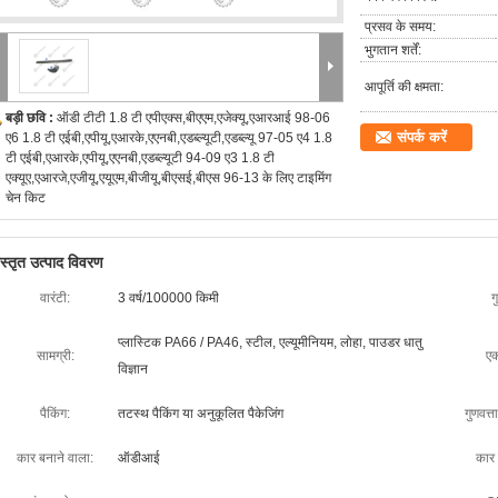
प्रसव के समय:
भुगतान शर्तें:
आपूर्ति की क्षमता:
बड़ी छवि :
ऑडी टीटी 1.8 टी एपीएक्स,बीएएम,एजेक्यू,एआरआई 98-06
संपर्क करें
ए6 1.8 टी एईबी,एपीयू,एआरके,एएनबी,एडब्ल्यूटी,एडब्ल्यू 97-05 ए4 1.8
टी एईबी,एआरके,एपीयू,एएनबी,एडब्ल्यूटी 94-09 ए3 1.8 टी
एक्यूए,एआरजे,एजीयू,एयूएम,बीजीयू,बीएसई,बीएस 96-13 के लिए टाइमिंग
चेन किट
िस्तृत उत्पाद विवरण
वारंटी:
3 वर्ष/100000 किमी
ग
प्लास्टिक PA66 / PA46, स्टील, एल्यूमीनियम, लोहा, पाउडर धातु
सामग्री:
एक
विज्ञान
पैकिंग:
तटस्थ पैकिंग या अनुकूलित पैकेजिंग
गुणवत्त
कार बनाने वाला:
ऑडीआई
कार