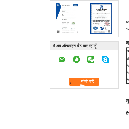
ऑड
94
व
मैं अब ऑनलाइन चैट कर रहा हूँ
ऑ
ऑ
A
A
A
म
टै