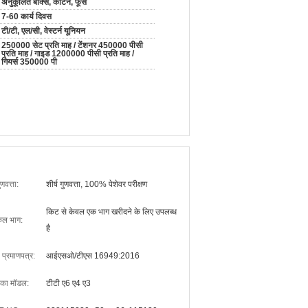
अनुकूलित बॉक्स, कार्टन, फूस
7-60 कार्य दिवस
टी/टी, एल/सी, वेस्टर्न यूनियन
250000 सेट प्रति माह / टेंशनर 450000 पीसी
प्रति माह / गाइड 1200000 पीसी प्रति माह /
गियर्स 350000 पी
ुणवत्ता:
शीर्ष गुणवत्ता, 100% पेशेवर परीक्षण
किट से केवल एक भाग खरीदने के लिए उपलब्ध
ल भाग:
है
ा प्रमाणपत्र:
आईएसओ/टीएस 16949:2016
 का मॉडल:
टीटी ए6 ए4 ए3