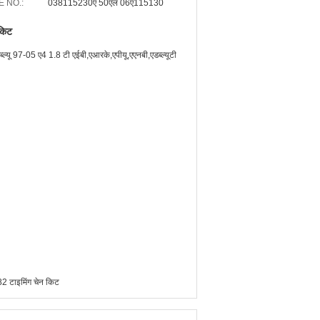
E NO.:
038115230ए 50एल 06ए115130
 किट
ल्यू 97-05 ए4 1.8 टी एईबी,एआरके,एपीयू,एएनबी,एडब्ल्यूटी
टाइमिंग चेन किट