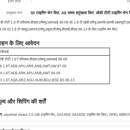
इंजन कोड:
-
O
ए4 टाइमिंग चेन किट
A6 समय श्रृंखला किट
ऑडी टीटी टाइमिंग चेन
प्रमुखता देना:
,
,
ी टीटी 1.8 टी एपीएक्स,बीएएम,एजेक्यू,एआरआई 98-06 ए6 1.8 टी एईबी,एपीयू,एआरके,एएनबी,एडब्ल्यूटी,एडब्
-09 ए3 1.8 टी एक्यूए,एआरजे,एजीयू,एयूएम,बीजीयू,बीएसई,बीएस 96-13 के लिए टाइमिंग चेन किट
ाहन के लिए आवेदन
डीआई
डी टीटी 1.8T एपीएक्स,बीएएम,एजेक्यू,एआरआई 98-06
6 1.8T AEB,APU,ARK,ANB,AWT,AW 97-05
4 1.8T AEB,ARK,APU,ANB,AWT 94-09
3 1.8T AQA,ARZ,AGU,AUM,BGU,BSE,BS 96-13
ूल्य और शिपिंग की शर्तें
,
,
ग:
vauxhall vivaro 2.0 cdti टाइमिंग चेन
GA14DE GA16DE टाइमिंग चेन किट
OPEL M9R782 