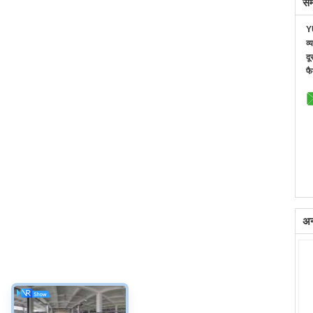
सम
Y
व्
दू
फै
अन्