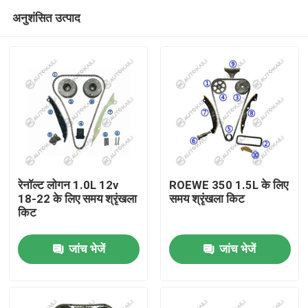
अनुशंसित उत्पाद
रेनॉल्ट लोगन 1.0L 12v
ROEWE 350 1.5L के लिए
18-22 के लिए समय श्रृंखला
समय श्रृंखला किट
किट
घर
जांच भेजें
जांच भेजें
उत्पाद
विडियो