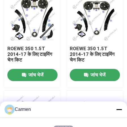
हमारे बारे में
कारखाने का दौरा
ROEWE 350 1.5T
ROEWE 350 1.5T
गुणवत्ता नियंत्रण
2014-17 के लिए टाइमिंग
2014-17 के लिए टाइमिंग
चेन किट
चेन किट
हमसे संपर्क करें
जांच भेजें
जांच भेजें
समाचार
बोली मांगें
Carmen
समय श्रृंखला किट