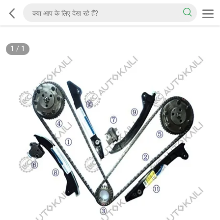
1
/
1