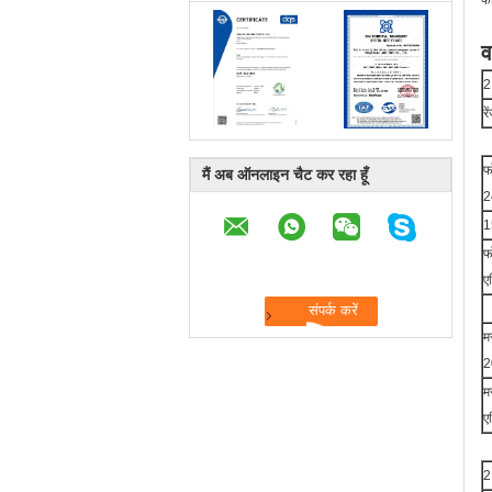
फो
व
2
र
फ
मैं अब ऑनलाइन चैट कर रहा हूँ
2
1
फ
ए
म
2
म
ए
2