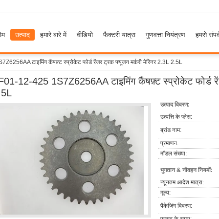
ोम
उत्पाद
हमारे बारे में
वीडियो
फैक्टरी यात्रा
गुणवत्ता नियंत्रण
हमसे संपर्
256AA टाइमिंग कैंषफ़्ट स्प्रोकेट फोर्ड रेंजर ट्रक फ्यूजन मर्करी मेरिनर 2.3L 2.5L
F01-12-425 1S7Z6256AA टाइमिंग कैंषफ़्ट स्प्रोकेट फोर्ड रें
.5L
उत्पाद विवरण:
उत्पत्ति के प्लेस:
ब्रांड नाम:
प्रमाणन:
मॉडल संख्या:
भुगतान & नौवहन नियमों:
न्यूनतम आदेश मात्रा:
मूल्य:
पैकेजिंग विवरण: