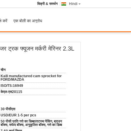
बिक्री & समर्थन
Hindi
क करें
एक बोली का अनुरोध
जर ट्रक फ्यूजन मर्करी मेरिनर 2.3L
चीन
Kaili manufactured cam sprocket for
FORD/MAZDA
ISO/TS:16949
केएल-एस20115
30 पीसीएस
USD/EUR 1-5 per pcs
50 पीसी प्रति गत्ते का डिब्बा/तटस्थ पैकिंग, ब्राउन
बॉक्स, सफेद बॉक्स, अनुकूलित बॉक्स, गत्ते का डिब्ब