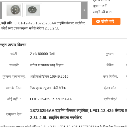
प्रसव के समय:
भुगतान शर्तें:
आपूर्ति की क्षमता:
संपर्क करें
बड़ी छवि :
LF01-12-425 1S7Z6256AA टाइमिंग कैंषफ़्ट स्प्रोकेट
फोर्ड रेंजर ट्रक फ्यूजन मर्करी मेरिनर 2.3L 2.5L
िस्तृत उत्पाद विवरण
गारंटी:
2 वर्ष/ 80000 किमी
गुणवत्ता:
सामग्री:
स्टील या पाउडर धातु विज्ञान
पैकिंग:
गुणवत्ता प्रमाणपत्र:
आईएसओ/टीएस 16949:2016
कार निर्माता:
कार के मॉडल:
रेंजर ट्रक फ्यूजन मर्करी मेरिनर
इंजन कोड:
ओई नहीं।:
LF01-12-425 1S7Z6256AA
प्रति संदर्भ:
1S7Z6256AA टाइमिंग कैंषफ़्ट स्प्रोकेट
LF01-12-425 कैंषफ़्ट टाइ
,
प्रमुखता देना:
2.3L 2.5L टाइमिंग कैंषफ़्ट स्प्रोकेट