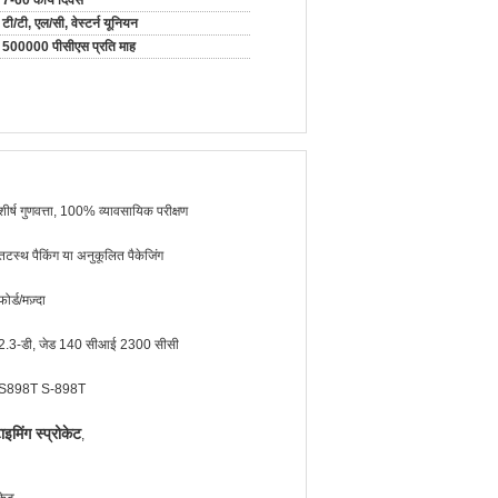
7-60 कार्य दिवस
टी/टी, एल/सी, वेस्टर्न यूनियन
500000 पीसीएस प्रति माह
शीर्ष गुणवत्ता, 100% व्यावसायिक परीक्षण
तटस्थ पैकिंग या अनुकूलित पैकेजिंग
फोर्ड/मज़्दा
2.3-डी, जेड 140 सीआई 2300 सीसी
S898T S-898T
मिंग स्प्रोकेट
,