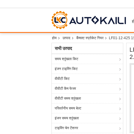
ह
होम
उत्पाद
कैंषफ़्ट स्प्रोकेट गियर
LF01-12-425 1S7Z6
सभी उत्पाद
L
2
समय श्रृंखला किट
इंजन टाइमिंग किट
वीवीटी किट
वीवीटी कैम फेजर
वीवीटी समय श्रृंखला
परिवर्तनीय समय बेल्ट
इंजन समय श्रृंखला
टाइमिंग चेन टेंशनर