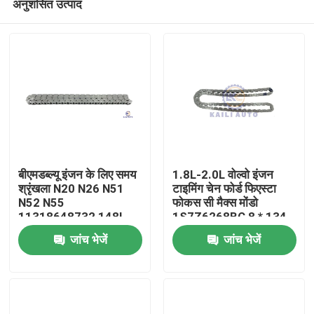
अनुशंसित उत्पाद
बीएमडब्ल्यू इंजन के लिए समय
1.8L-2.0L वोल्वो इंजन
श्रृंखला N20 N26 N51
टाइमिंग चेन फोर्ड फिएस्टा
N52 N55
फोकस सी मैक्स मोंडो
11318648732 148L
1S7Z6268BC 8 * 134
घर
जांच भेजें
जांच भेजें
उत्पाद
विडियो