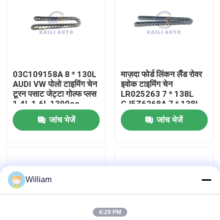
हमारे बारे में
कारखाने का दौरा
03C109158A 8 * 130L
माज़दा फोर्ड लिंकन लैंड रोवर
AUDI VW पोलो टाइमिंग चेन
इवोक टाइमिंग चेन
गुणवत्ता नियंत्रण
टूरन पसाट जेट्टा गोल्फ प्लस
LR025263 7 * 138L
1.4L 1.6L 1390cc
CJ5Z6268A 7 * 138L
जांच भेजें
जांच भेजें
हमसे संपर्क करें
समाचार
William
बोली मांगें
4:29 PM
समय श्रृंखला किट