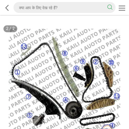
2
/
2