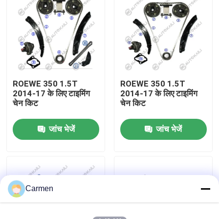
हमारे बारे में
कारखाने का दौरा
ROEWE 350 1.5T
ROEWE 350 1.5T
गुणवत्ता नियंत्रण
2014-17 के लिए टाइमिंग
2014-17 के लिए टाइमिंग
चेन किट
चेन किट
हमसे संपर्क करें
जांच भेजें
जांच भेजें
समाचार
बोली मांगें
Carmen
समय श्रृंखला किट