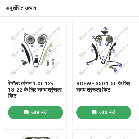
अनुशंसित उत्पाद
रेनॉल्ट लोगन 1.0L 12v
ROEWE 350 1.5L के लिए
18-22 के लिए समय श्रृंखला
समय श्रृंखला किट
किट
घर
जांच भेजें
जांच भेजें
उत्पाद
विडियो