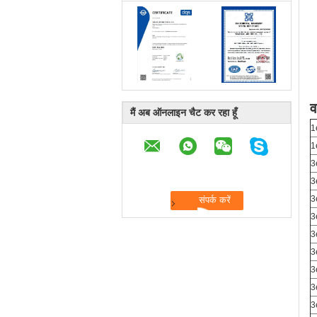
व
मैं अब ऑनलाइन चैट कर रहा हूँ
1
1
3
3
3
3
3
3
3
3
3