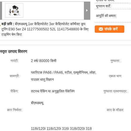
प्रसव के समय:
भुगतान शर्तें:
आपूर्ति की क्षमता:
बड़ी छवि :
बीएमडब्ल्यू 1er कैब्रियोलेट 3er कैब्रियोलेट कॉम्पैक्ट कूप
संपर्क करें
टूरिंग E90 5er Z4 11277500502 52L 11417548800 के लिए
टाइमिंग चेन किट
िस्तृत उत्पाद विवरण
गारंटी:
2 वर्ष/ 80000 किमी
गुणवत्ता:
प्लास्टिक PA66 / PA46, स्टील, एल्यूमीनियम, लोहा,
सामग्री:
एकल भाग:
पाउडर धातु विज्ञान
पैकिंग:
तटस्थ पैकिंग या अनुकूलित पैकेजिंग
गुणवत्ता प्रमाणपत्र:
बीएमडब्ल्यू
कार निर्माता:
कार के मॉडल:
118i/120i 118i/120i 316i 318i/320i 318