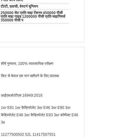
7-60 कार्य दिवस
टी/टी, एल/सी, वेस्टर्न यूनियन
250000 सेट प्रति माह/ टेंशनर 450000 पीसी
प्रति माह/ गाइड 1200000 पीसी प्रति माह/गियर्स
350000 पीसी प
शीर्ष गुणवत्ता, 100% व्यावसायिक परीक्षण
किट से केवल एक भाग खरीदने के लिए उपलब्ध
आईएसओ/टीएस 16949:2016
1er E81 1er कैब्रियोलेट 3er E46 3er E90 3er
कैब्रियोलेट E46 3er कैब्रियोलेट E93 3er कॉम्पैक्ट E46
3e
11277500502 52L 11417507551