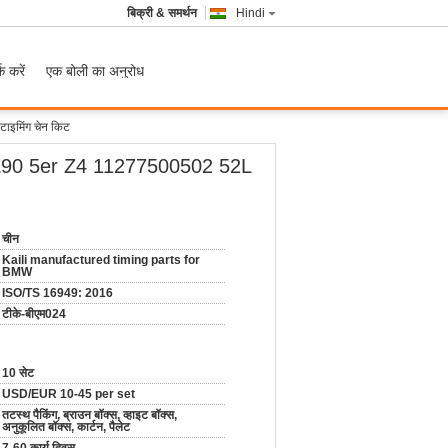
बिक्री & समर्थन
Hindi
क करें
एक बोली का अनुरोध
टाइमिंग चेन किट
ूरिंग E90 5er Z4 11277500502 52L
चीन
Kaili manufactured timing parts for
BMW
ISO/TS 16949: 2016
टीके-बीएम024
10 सेट
USD/EUR 10-45 per set
तटस्थ पैकिंग, ब्राउन बॉक्स, व्हाइट बॉक्स,
अनुकूलित बॉक्स, कार्टन, पैलेट