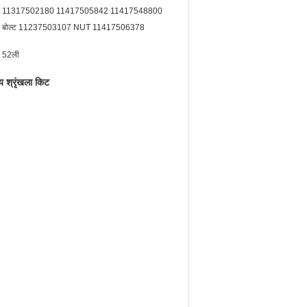
11317502180 11417505842 11417548800
बोल्ट 11237503107 NUT 11417506378
52ली
श्रृंखला किट