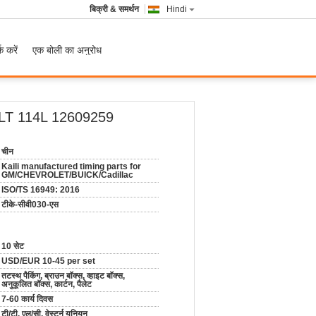
बिक्री & समर्थन
Hindi
क करें
एक बोली का अनुरोध
X LLT 114L 12609259
चीन
Kaili manufactured timing parts for
GM/CHEVROLET/BUICK/Cadillac
ISO/TS 16949: 2016
टीके-सीवी030-एस
10 सेट
USD/EUR 10-45 per set
तटस्थ पैकिंग, ब्राउन बॉक्स, व्हाइट बॉक्स,
अनुकूलित बॉक्स, कार्टन, पैलेट
7-60 कार्य दिवस
टी/टी, एल/सी, वेस्टर्न यूनियन