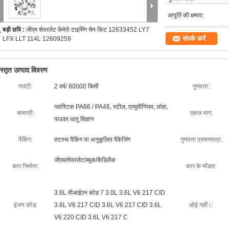
आपूर्ति की क्षमता:
बड़ी छवि :
जीएम शेवरलेट केमेरो टाइमिंग चेन किट 12633452 LY7
संपर्क करें
LFX LLT 114L 12609259
िस्तृत उत्पाद विवरण
गारंटी:
2 वर्ष/ 80000 किमी
गुणवत्ता:
प्लास्टिक PA66 / PA46, स्टील, एल्यूमीनियम, लोहा,
सामग्री:
एकल भाग:
पाउडर धातु विज्ञान
पैकिंग:
तटस्थ पैकिंग या अनुकूलित पैकेजिंग
गुणवत्ता प्रमाणपत्र:
जीएम/शेवरलेट/ब्यूक/कैडिलैक
कार निर्माता:
कार के मॉडल:
3.6L वीआईएन कोड 7 3.0L 3.6L V6 217 CID
इंजन कोड:
3.6L V6 217 CID 3.6L V6 217 CID 3.6L
ओई नहीं।:
V6 220 CID 3.6L V6 217 C