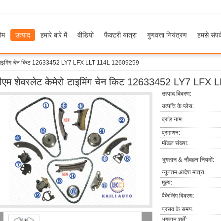
ोम
उत्पाद
हमारे बारे में
वीडियो
फैक्टरी यात्रा
गुणवत्ता नियंत्रण
हमसे संपर्
रो टाइमिंग चेन किट 12633452 LY7 LFX LLT 114L 12609259
ीएम शेवरलेट केमेरो टाइमिंग चेन किट 12633452 LY7 LF
उत्पाद विवरण:
उत्पत्ति के प्लेस:
ब्रांड नाम:
प्रमाणन:
मॉडल संख्या:
भुगतान & नौवहन नियमों:
न्यूनतम आदेश मात्रा:
मूल्य:
पैकेजिंग विवरण:
प्रसव के समय:
भुगतान शर्तें: