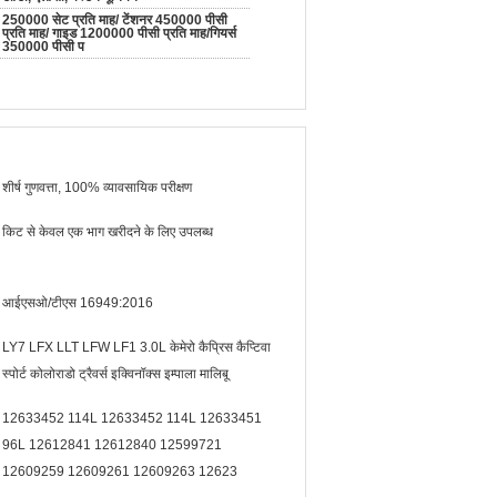
250000 सेट प्रति माह/ टेंशनर 450000 पीसी
प्रति माह/ गाइड 1200000 पीसी प्रति माह/गियर्स
350000 पीसी प
शीर्ष गुणवत्ता, 100% व्यावसायिक परीक्षण
किट से केवल एक भाग खरीदने के लिए उपलब्ध
आईएसओ/टीएस 16949:2016
LY7 LFX LLT LFW LF1 3.0L केमेरो कैप्रिस कैप्टिवा
स्पोर्ट कोलोराडो ट्रैवर्स इक्विनॉक्स इम्पाला मालिबू
12633452 114L 12633452 114L 12633451
96L 12612841 12612840 12599721
12609259 12609261 12609263 12623