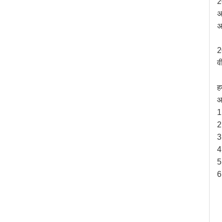
2
अ
अ
2
व
ह
आ
1
2
3
4
5
6