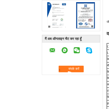
ज
व
मैं अब ऑनलाइन चैट कर रहा हूँ
L
L
क
म
क
क
क
ट
व
इ