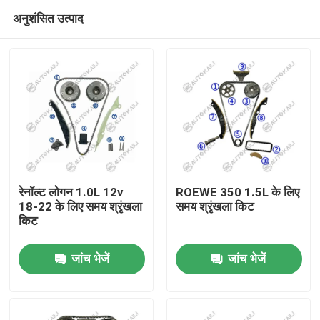
अनुशंसित उत्पाद
रेनॉल्ट लोगन 1.0L 12v
ROEWE 350 1.5L के लिए
18-22 के लिए समय श्रृंखला
समय श्रृंखला किट
किट
घर
जांच भेजें
जांच भेजें
उत्पाद
विडियो