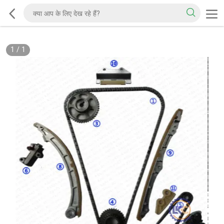
1
/
1