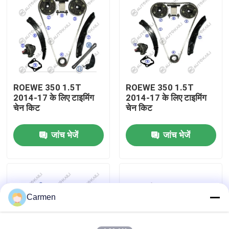
हमारे बारे में
कारखाने का दौरा
ROEWE 350 1.5T
ROEWE 350 1.5T
गुणवत्ता नियंत्रण
2014-17 के लिए टाइमिंग
2014-17 के लिए टाइमिंग
चेन किट
चेन किट
हमसे संपर्क करें
जांच भेजें
जांच भेजें
समाचार
बोली मांगें
Carmen
समय श्रृंखला किट