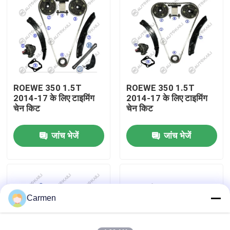
हमारे बारे में
कारखाने का दौरा
ROEWE 350 1.5T
ROEWE 350 1.5T
गुणवत्ता नियंत्रण
2014-17 के लिए टाइमिंग
2014-17 के लिए टाइमिंग
चेन किट
चेन किट
हमसे संपर्क करें
जांच भेजें
जांच भेजें
समाचार
बोली मांगें
Carmen
समय श्रृंखला किट