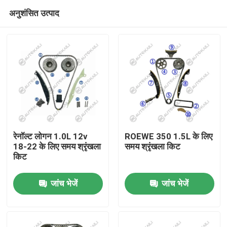
अनुशंसित उत्पाद
रेनॉल्ट लोगन 1.0L 12v
ROEWE 350 1.5L के लिए
18-22 के लिए समय श्रृंखला
समय श्रृंखला किट
किट
घर
जांच भेजें
जांच भेजें
उत्पाद
विडियो