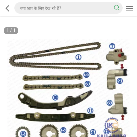
1
/
1