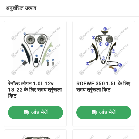
अनुशंसित उत्पाद
रेनॉल्ट लोगन 1.0L 12v
ROEWE 350 1.5L के लिए
18-22 के लिए समय श्रृंखला
समय श्रृंखला किट
किट
घर
जांच भेजें
जांच भेजें
उत्पाद
विडियो