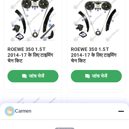
हमारे बारे में
कारखाने का दौरा
ROEWE 350 1.5T
ROEWE 350 1.5T
गुणवत्ता नियंत्रण
2014-17 के लिए टाइमिंग
2014-17 के लिए टाइमिंग
चेन किट
चेन किट
हमसे संपर्क करें
जांच भेजें
जांच भेजें
समाचार
बोली मांगें
Carmen
समय श्रृंखला किट