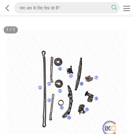
1
/
1