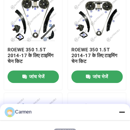
हमारे बारे में
कारखाने का दौरा
ROEWE 350 1.5T
ROEWE 350 1.5T
गुणवत्ता नियंत्रण
2014-17 के लिए टाइमिंग
2014-17 के लिए टाइमिंग
चेन किट
चेन किट
हमसे संपर्क करें
जांच भेजें
जांच भेजें
समाचार
बोली मांगें
Carmen
समय श्रृंखला किट