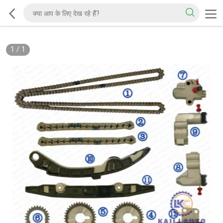
1
/
1