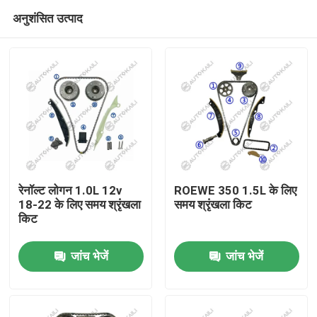
अनुशंसित उत्पाद
रेनॉल्ट लोगन 1.0L 12v
ROEWE 350 1.5L के लिए
18-22 के लिए समय श्रृंखला
समय श्रृंखला किट
किट
घर
जांच भेजें
जांच भेजें
उत्पाद
विडियो