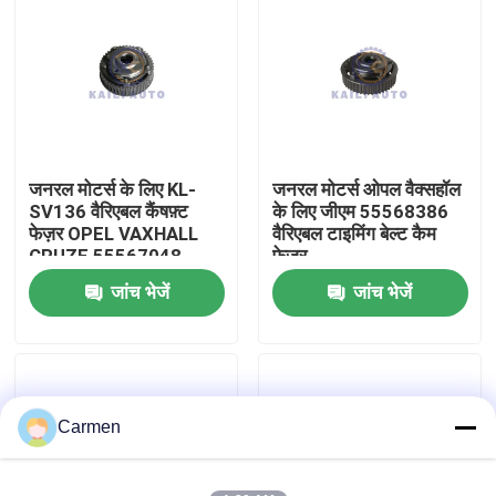
हमारे बारे में
कारखाने का दौरा
जनरल मोटर्स के लिए KL-
जनरल मोटर्स ओपल वैक्सहॉल
गुणवत्ता नियंत्रण
SV136 वैरिएबल कैंषफ़्ट
के लिए जीएम 55568386
फेज़र OPEL VAXHALL
वैरिएबल टाइमिंग बेल्ट कैम
CRUZE 55567048
फेजर
हमसे संपर्क करें
जांच भेजें
जांच भेजें
समाचार
बोली मांगें
Carmen
समय श्रृंखला किट