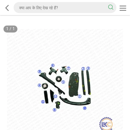
1
/
1