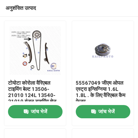
अनुशंसित उत्पाद
टोयोटा कोरोला वैरिएबल
55567049 जीएम ओपल
टाइमिंग बेल्ट 13506-
एस्ट्रा इन्सिग्निया 1.6L
21010 124L 13540-
1.8L . के लिए वैरिएबल कैम
घर
21010 इंजन टाइमिंग चेन
फेजर
जांच भेजें
जांच भेजें
उत्पाद
विडियो