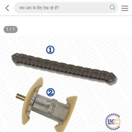
1
/
1