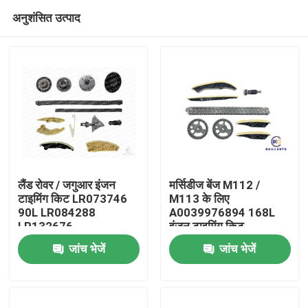
अनुशंसित उत्पाद
लैंड रोवर / जगुआर इंजन
मर्सिडीज बेंज M112 /
टाइमिंग किट LR073746
M113 के लिए
90L LR084288
A0039976894 168L
घर
LR132676
इंजन टाइमिंग किट
जांच भेजें
जांच भेजें
उत्पाद
विडियो