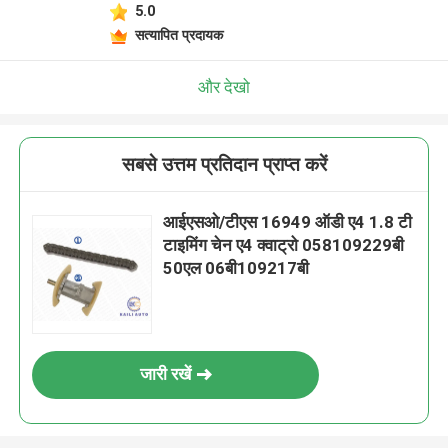
5.0
सत्यापित प्रदायक
और देखो
सबसे उत्तम प्रतिदान प्राप्त करें
आईएसओ/टीएस 16949 ऑडी ए4 1.8 टी
टाइमिंग चेन ए4 क्वाट्रो 058109229बी
50एल 06बी109217बी
जारी रखें