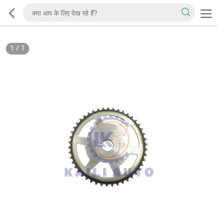
1
/
1