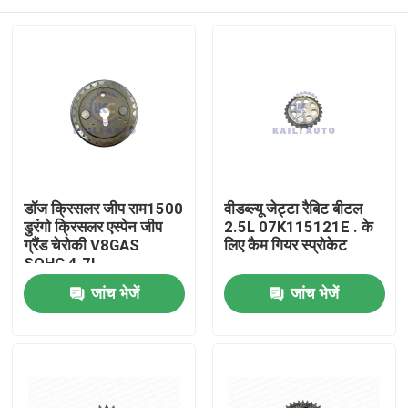
डॉज क्रिसलर जीप राम1500
वीडब्ल्यू जेट्टा रैबिट बीटल
डुरंगो क्रिसलर एस्पेन जीप
2.5L 07K115121E . के
ग्रैंड चेरोकी V8GAS
लिए कैम गियर स्प्रोकेट
SOHC 4.7L
53021965AA के लिए कैम
घर
जांच भेजें
जांच भेजें
गियर स्प्रोकेट
उत्पाद
विडियो