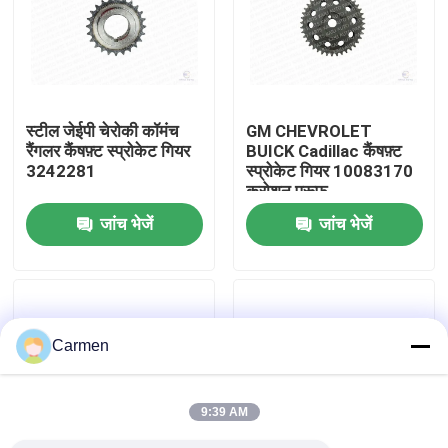
हमारे बारे में
कारखाने का दौरा
स्टील जेईपी चेरोकी कॉमंच
GM CHEVROLET
रैंगलर कैंषफ़्ट स्प्रोकेट गियर
BUICK Cadillac कैंषफ़्ट
3242281
स्प्रोकेट गियर 10083170
गुणवत्ता नियंत्रण
करोश़न प्रूफ
जांच भेजें
जांच भेजें
हमसे संपर्क करें
समाचार
Carmen
बोली मांगें
9:39 AM
समय श्रृंखला किट