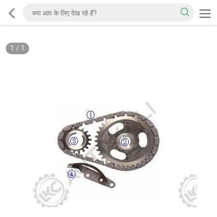
1
/
1