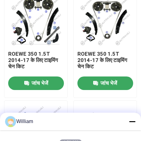
हमारे बारे में
कारखाने का दौरा
ROEWE 350 1.5T
ROEWE 350 1.5T
गुणवत्ता नियंत्रण
2014-17 के लिए टाइमिंग
2014-17 के लिए टाइमिंग
चेन किट
चेन किट
हमसे संपर्क करें
जांच भेजें
जांच भेजें
समाचार
बोली मांगें
William
समय श्रृंखला किट