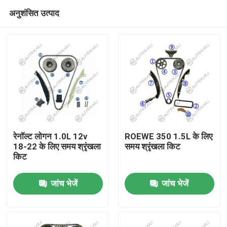
अनुशंसित उत्पाद
रेनॉल्ट लोगन 1.0L 12v
ROEWE 350 1.5L के लिए
18-22 के लिए समय श्रृंखला
समय श्रृंखला किट
किट
घर
जांच भेजें
जांच भेजें
उत्पाद
विडियो