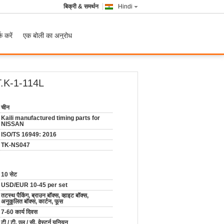
बिक्री & समर्थन
Hindi
क करें
एक बोली का अनुरोध
T.K-1-114L
चीन
Kaili manufactured timing parts for
NISSAN
ISO/TS 16949: 2016
TK-NS047
10 सेट
USD/EUR 10-45 per set
तटस्थ पैकिंग, ब्राउन बॉक्स, व्हाइट बॉक्स,
अनुकूलित बॉक्स, कार्टन, फूस
7-60 कार्य दिवस
टी / टी, एल / सी, वेस्टर्न यूनियन