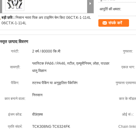
आपूर्ति की क्षमता:
बड़ी छवि :
निसान नवरा पिक अप टाइमिंग चेन किट 06CT.K-1-114L
संपर्क करें
06CT.K-1-114L
िस्तृत उत्पाद विवरण
गारंटी:
2 वर्ष / 80000 कि.मी
गुणवत्ता:
प्लास्टिक PA66 / PA46, स्टील, एल्यूमीनियम, लोहा, पाउडर
सामग्री:
एकल भाग:
धातु विज्ञान
पैकिंग:
तटस्थ पैकिंग या अनुकूलित पैकेजिंग
गुणवत्ता प्रमाणप
निस्सान
कार बनाने वाला:
कार के मॉडल
इंजन कोड:
वी9एक्स
ओई सं।:
प्रति संदर्भ:
TCK308NG TC6324FK
Chain link