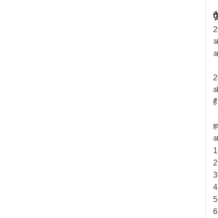
फ
2
अ
अ
2
औ
है
ह
आ
1
2
3
4
5
6