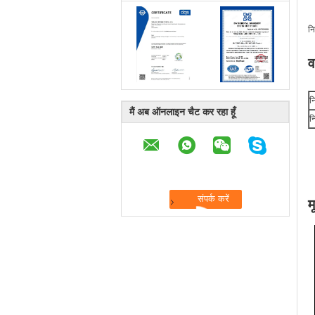
न
न
मैं अब ऑनलाइन चैट कर रहा हूँ
न
म