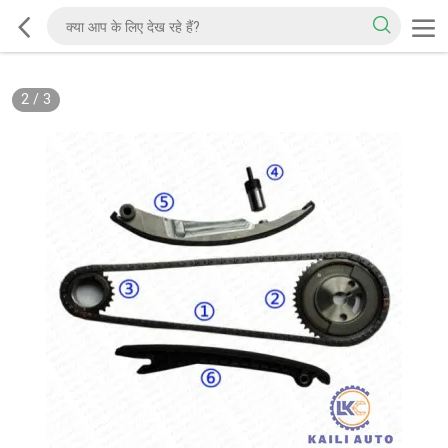
2
/
3