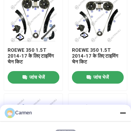
हमारे बारे में
कारखाने का दौरा
ROEWE 350 1.5T
ROEWE 350 1.5T
गुणवत्ता नियंत्रण
2014-17 के लिए टाइमिंग
2014-17 के लिए टाइमिंग
चेन किट
चेन किट
हमसे संपर्क करें
जांच भेजें
जांच भेजें
समाचार
बोली मांगें
Carmen
समय श्रृंखला किट