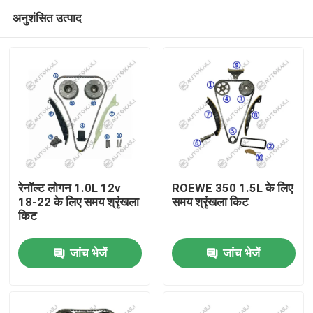
अनुशंसित उत्पाद
रेनॉल्ट लोगन 1.0L 12v
ROEWE 350 1.5L के लिए
18-22 के लिए समय श्रृंखला
समय श्रृंखला किट
किट
घर
जांच भेजें
जांच भेजें
उत्पाद
विडियो