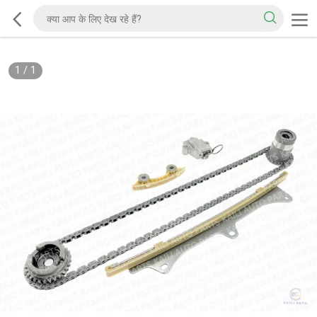
1
/
1