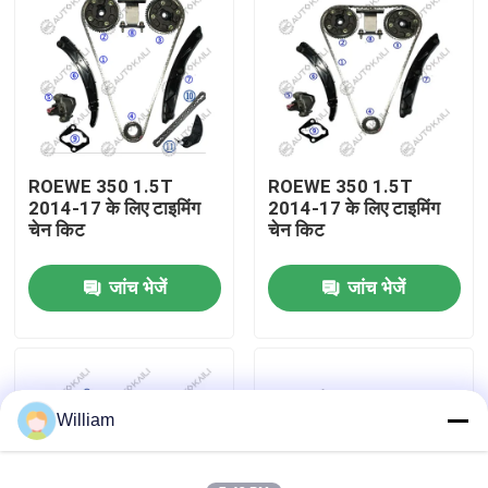
हमारे बारे में
कारखाने का दौरा
ROEWE 350 1.5T
ROEWE 350 1.5T
गुणवत्ता नियंत्रण
2014-17 के लिए टाइमिंग
2014-17 के लिए टाइमिंग
चेन किट
चेन किट
हमसे संपर्क करें
जांच भेजें
जांच भेजें
समाचार
बोली मांगें
William
समय श्रृंखला किट