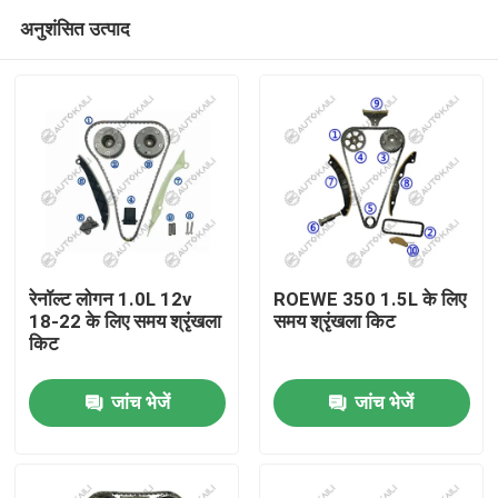
अनुशंसित उत्पाद
रेनॉल्ट लोगन 1.0L 12v
ROEWE 350 1.5L के लिए
18-22 के लिए समय श्रृंखला
समय श्रृंखला किट
किट
घर
जांच भेजें
जांच भेजें
उत्पाद
विडियो