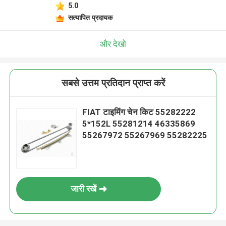
5.0
सत्यापित प्रदायक
और देखो
सबसे उत्तम प्रतिदान प्राप्त करें
FIAT टाइमिंग चेन किट 55282222
5*152L 55281214 46335869
55267972 55267969 55282225
जारी रखें