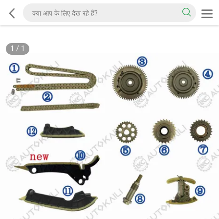
1
/
1