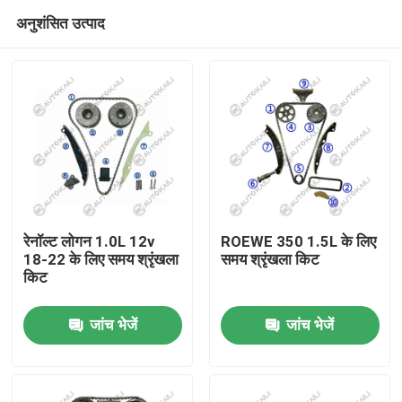
अनुशंसित उत्पाद
रेनॉल्ट लोगन 1.0L 12v
ROEWE 350 1.5L के लिए
18-22 के लिए समय श्रृंखला
समय श्रृंखला किट
किट
घर
जांच भेजें
जांच भेजें
उत्पाद
विडियो