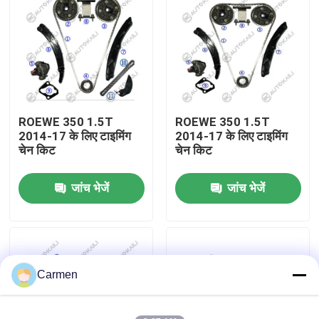
हमारे बारे में
कारखाने का दौरा
ROEWE 350 1.5T
ROEWE 350 1.5T
गुणवत्ता नियंत्रण
2014-17 के लिए टाइमिंग
2014-17 के लिए टाइमिंग
चेन किट
चेन किट
हमसे संपर्क करें
जांच भेजें
जांच भेजें
समाचार
बोली मांगें
Carmen
समय श्रृंखला किट