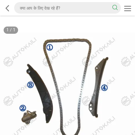
1
/
1