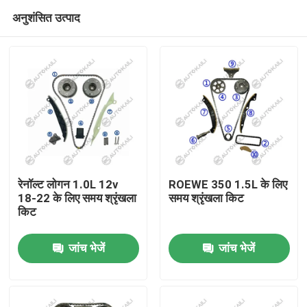
अनुशंसित उत्पाद
रेनॉल्ट लोगन 1.0L 12v
ROEWE 350 1.5L के लिए
18-22 के लिए समय श्रृंखला
समय श्रृंखला किट
किट
घर
जांच भेजें
जांच भेजें
उत्पाद
विडियो