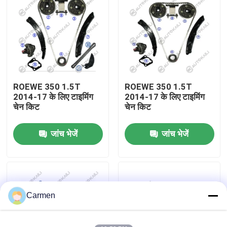
हमारे बारे में
कारखाने का दौरा
ROEWE 350 1.5T
ROEWE 350 1.5T
गुणवत्ता नियंत्रण
2014-17 के लिए टाइमिंग
2014-17 के लिए टाइमिंग
चेन किट
चेन किट
हमसे संपर्क करें
जांच भेजें
जांच भेजें
समाचार
बोली मांगें
Carmen
समय श्रृंखला किट