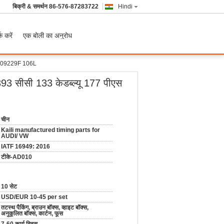
बिक्री & समर्थन
86-576-87283722
Hindi
क करें
एक बोली का अनुरोध
6E109229F 106L
93 सीसी 133 केडब्ल्यू 177 पीएस
चीन
Kaili manufactured timing parts for
AUDI/ VW
IATF 16949: 2016
टीके-AD010
10 सेट
USD/EUR 10-45 per set
तटस्थ पैकिंग, ब्राउन बॉक्स, व्हाइट बॉक्स,
अनुकूलित बॉक्स, कार्टन, फूस