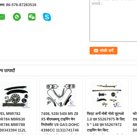
क्स:
86-576-87283516
य उत्पादों
EL M9R782
740IL 528i 540i M5 Z8
फिएट अर्गो मोबी नोवो यूएनओ
फोर
R784 M9R630
X5 बीएमडब्ल्यू टाइमिंग चेन
1.0 एल 55267975 के लिए
टा
R786 M9R788
रिप्लेसमेंट V8 GAS DOHC
5 * 148 एल 55267972
M
00343394 112L
4398CC 11311741746
टाइमिंग चेन किट
D
00918797 के लिए
गारंटी:
2 वर्ष/ 80000 किमी
गारंटी:
2 वर्ष/ 80000 किमी
Q