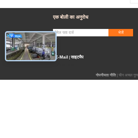
VA
2.0
कि
एक बोली का अनुरोध
गार
गुण
व्य
भेजें
साम
PA4
लोह
एक
E-Mail
साइटमैप
|
भाग
मोबाइल साइट
गोपनीयता नीति
| चीन अच्छा ग