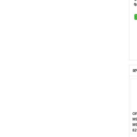
फै
अन्
OP
M9
M9
82
82