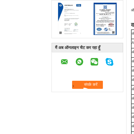
ऑड
व
ऑ
A
मैं अब ऑनलाइन चैट कर रहा हूँ
ऑ
ऑ
ऑ
ऑ
ऑ
ऑ
ऑ
ऑ
ऑ