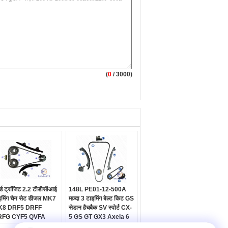
(
0
/ 3000)
्ड ट्रांजिट 2.2 टीडीसीआई
148L PE01-12-500A
इमिंग चेन सेट डीजल MK7
मज़्दा 3 टाइमिंग बेल्ट किट GS
K8 DRF5 DRFF
सेडान हैचबैक SV स्पोर्ट CX-
RFG CYF5 QVFA
5 GS GT GX3 Axela 6
VVFA 6C1Q6268BB
Atenza CX4 PE01-12-