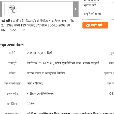
प्रसव के समय:
भुगतान शर्तें:
आपूर्ति की क्षमता:
बड़ी छवि :
टाइमिंग चेन किट फॉर ऑडी/वीडब्ल्यू ऑडी ए6 4एफ2,सी6
संपर्क करें
2.4 2393 सीसी 133 केडब्ल्यू 177 पीएस 2004.5-2008.10
06E109229F 106L
िस्तृत उत्पाद विवरण
वारंटी:
2 वर्ष या 80,000 किमी
गुण
सामग्री:
प्लास्टिक PA66/PA46, स्टील, एल्युमिनियम, लोहा, पाउडर धातुकर्म
एकल
पैकिंग:
तटस्थ पैकिंग या अनुकूलित पैकेजिंग
गुणवत्ता 
कार बनाने वाला:
ऑडी / वीडब्ल्यू
कार क
इंजन कोड:
बीडीडब्ल्यू/बीपीके/बीकेएच
OE 
चेन लिंक्स:
106एल