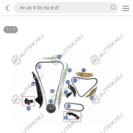
1
/
1