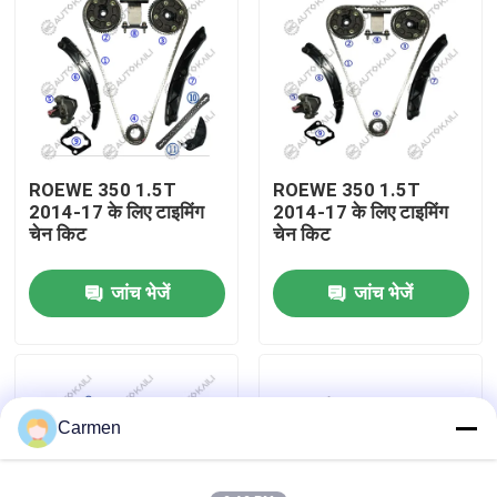
हमारे बारे में
कारखाने का दौरा
ROEWE 350 1.5T
ROEWE 350 1.5T
गुणवत्ता नियंत्रण
2014-17 के लिए टाइमिंग
2014-17 के लिए टाइमिंग
चेन किट
चेन किट
हमसे संपर्क करें
जांच भेजें
जांच भेजें
समाचार
बोली मांगें
Carmen
समय श्रृंखला किट