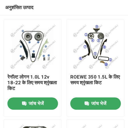
अनुशंसित उत्पाद
रेनॉल्ट लोगन 1.0L 12v
ROEWE 350 1.5L के लिए
18-22 के लिए समय श्रृंखला
समय श्रृंखला किट
किट
घर
जांच भेजें
जांच भेजें
उत्पाद
विडियो