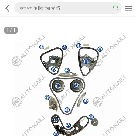
1
/
1