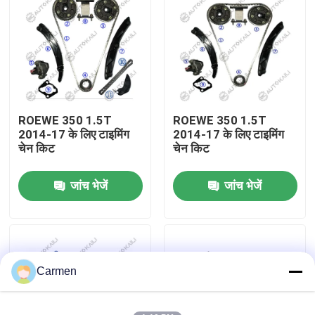
हमारे बारे में
कारखाने का दौरा
ROEWE 350 1.5T
ROEWE 350 1.5T
गुणवत्ता नियंत्रण
2014-17 के लिए टाइमिंग
2014-17 के लिए टाइमिंग
चेन किट
चेन किट
हमसे संपर्क करें
जांच भेजें
जांच भेजें
समाचार
बोली मांगें
Carmen
समय श्रृंखला किट