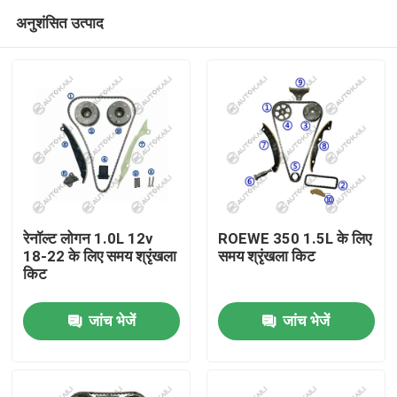
अनुशंसित उत्पाद
रेनॉल्ट लोगन 1.0L 12v
ROEWE 350 1.5L के लिए
18-22 के लिए समय श्रृंखला
समय श्रृंखला किट
किट
घर
जांच भेजें
जांच भेजें
उत्पाद
विडियो