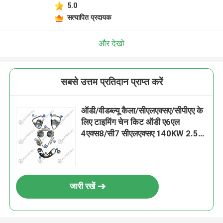
5.0
सत्यापित प्रदायक
और देखो
सबसे उत्तम प्रतिदान प्राप्त करें
ऑडी/वीडब्ल्यू कैला/सीएलएक्सए/सीपीएए के
लिए टाइमिंग चेन किट ऑडी ए6एल
4एक्स8/सी7 सीएलएक्सए 140KW 2.5L
10-15 ए8एल 4एच8 सीपीएए 150KW
06E109465BC 108L
जारी रखें