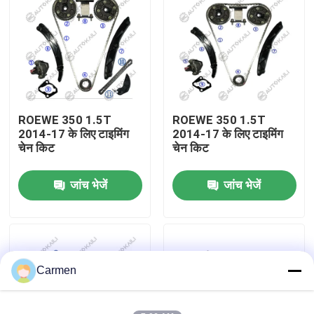
हमारे बारे में
कारखाने का दौरा
ROEWE 350 1.5T
ROEWE 350 1.5T
गुणवत्ता नियंत्रण
2014-17 के लिए टाइमिंग
2014-17 के लिए टाइमिंग
चेन किट
चेन किट
हमसे संपर्क करें
जांच भेजें
जांच भेजें
समाचार
बोली मांगें
Carmen
समय श्रृंखला किट