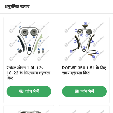
अनुशंसित उत्पाद
रेनॉल्ट लोगन 1.0L 12v
ROEWE 350 1.5L के लिए
18-22 के लिए समय श्रृंखला
समय श्रृंखला किट
किट
घर
जांच भेजें
जांच भेजें
उत्पाद
विडियो