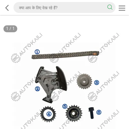
1
/
1