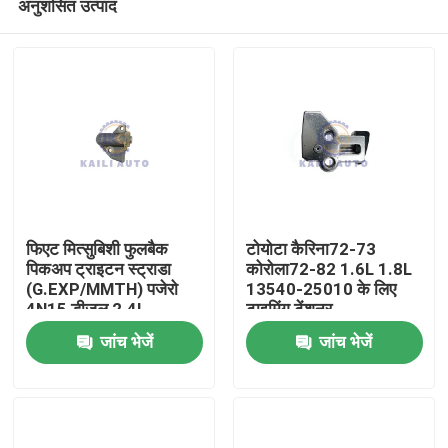
अनुशंसित उत्पाद
फिएट मित्सुबिशी फुलबैक
टोयोटा कैरिना72-73
पिकअप ट्राइटन स्ट्राडा
कोरोला72-82 1.6L 1.8L
(G.EXP/MMTH) पजेरो
13540-25010 के लिए
4N15 डीजल 2.4L
टाइमिंग टेंशनर
घर
6000605100 के लिए
जांच भेजें
जांच भेजें
टाइमिंग टेंशनर
उत्पाद
विडियो