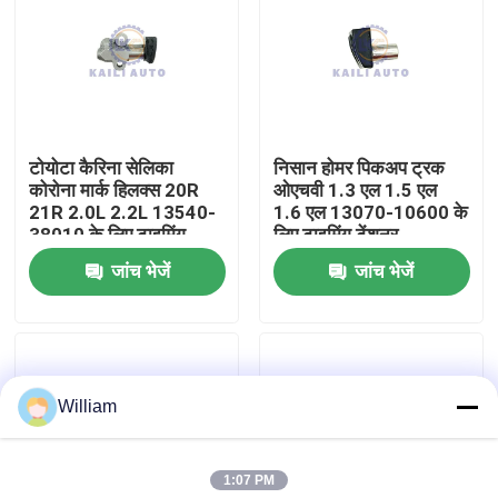
हमारे बारे में
कारखाने का दौरा
टोयोटा कैरिना सेलिका
निसान होमर पिकअप ट्रक
कोरोना मार्क हिलक्स 20R
ओएचवी 1.3 एल 1.5 एल
गुणवत्ता नियंत्रण
21R 2.0L 2.2L 13540-
1.6 एल 13070-10600 के
38010 के लिए टाइमिंग
लिए टाइमिंग टेंशनर
टेंशनर
जांच भेजें
जांच भेजें
हमसे संपर्क करें
समाचार
William
बोली मांगें
1:07 PM
समय श्रृंखला किट