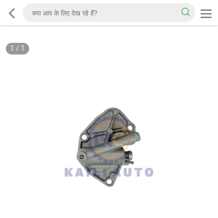
1
/
1