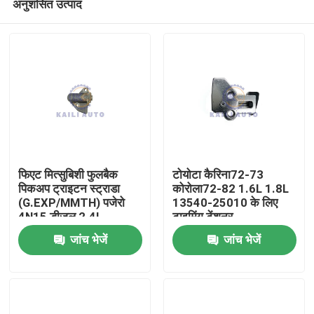
अनुशंसित उत्पाद
फिएट मित्सुबिशी फुलबैक
टोयोटा कैरिना72-73
पिकअप ट्राइटन स्ट्राडा
कोरोला72-82 1.6L 1.8L
(G.EXP/MMTH) पजेरो
13540-25010 के लिए
4N15 डीजल 2.4L
टाइमिंग टेंशनर
घर
6000605100 के लिए
जांच भेजें
जांच भेजें
टाइमिंग टेंशनर
उत्पाद
विडियो