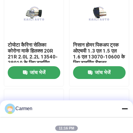
हमारे बारे में
कारखाने का दौरा
टोयोटा कैरिना सेलिका
निसान होमर पिकअप ट्रक
कोरोना मार्क हिलक्स 20R
ओएचवी 1.3 एल 1.5 एल
गुणवत्ता नियंत्रण
21R 2.0L 2.2L 13540-
1.6 एल 13070-10600 के
38010 के लिए टाइमिंग
लिए टाइमिंग टेंशनर
टेंशनर
जांच भेजें
जांच भेजें
हमसे संपर्क करें
समाचार
Carmen
बोली मांगें
11:16 PM
समय श्रृंखला किट