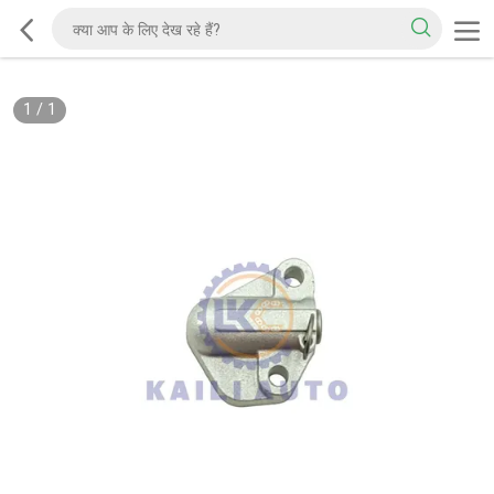
1
/
1