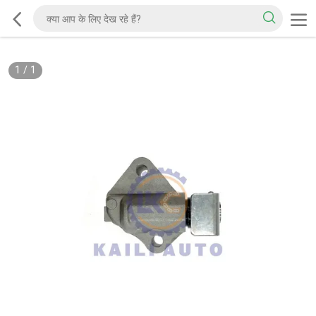
1
/
1