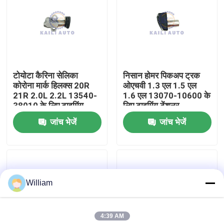
हमारे बारे में
कारखाने का दौरा
टोयोटा कैरिना सेलिका
निसान होमर पिकअप ट्रक
कोरोना मार्क हिलक्स 20R
ओएचवी 1.3 एल 1.5 एल
गुणवत्ता नियंत्रण
21R 2.0L 2.2L 13540-
1.6 एल 13070-10600 के
38010 के लिए टाइमिंग
लिए टाइमिंग टेंशनर
टेंशनर
जांच भेजें
जांच भेजें
हमसे संपर्क करें
समाचार
William
बोली मांगें
4:39 AM
समय श्रृंखला किट