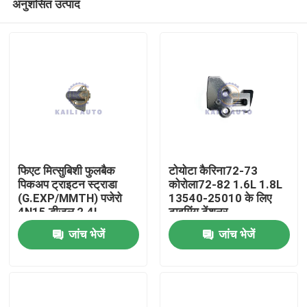
अनुशंसित उत्पाद
फिएट मित्सुबिशी फुलबैक
टोयोटा कैरिना72-73
पिकअप ट्राइटन स्ट्राडा
कोरोला72-82 1.6L 1.8L
(G.EXP/MMTH) पजेरो
13540-25010 के लिए
4N15 डीजल 2.4L
टाइमिंग टेंशनर
घर
6000605100 के लिए
जांच भेजें
जांच भेजें
टाइमिंग टेंशनर
उत्पाद
विडियो