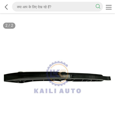
2
/
2