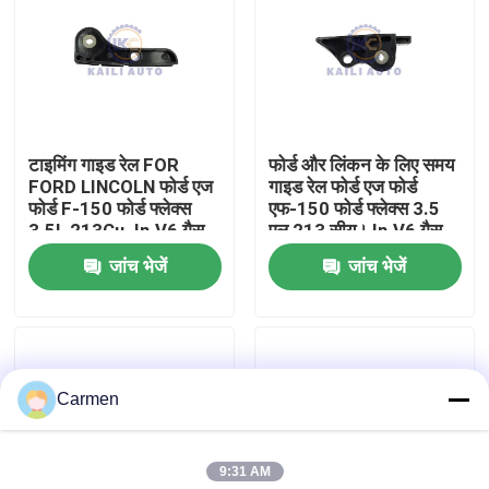
हमारे बारे में
कारखाने का दौरा
टाइमिंग गाइड रेल FOR
फोर्ड और लिंकन के लिए समय
FORD LINCOLN फोर्ड एज
गाइड रेल फोर्ड एज फोर्ड
गुणवत्ता नियंत्रण
फोर्ड F-150 फोर्ड फ्लेक्स
एफ-150 फोर्ड फ्लेक्स 3.5
3.5L 213Cu. In.V6 गैस
एल 213 सीयू। In.V6 गैस
DOHC AT4Z6B274A
DOHC AT4Z6K297B
जांच भेजें
जांच भेजें
हमसे संपर्क करें
समाचार
Carmen
बोली मांगें
9:31 AM
समय श्रृंखला किट