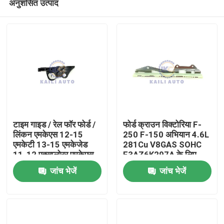
अनुशंसित उत्पाद
टाइम गाइड / रेल फॉर फोर्ड /
फोर्ड क्राउन विक्टोरिया F-
लिंकन एमकेएस 12-15
250 F-150 अभियान 4.6L
एमकेटी 13-15 एमकेजेड
281Cu V8GAS SOHC
11-12 एक्सप्लोरर एमकेएस
F3AZ6K297A के लिए
घर
फ्लेक्स इंटरसेप्टर
टमिंग चेन गाइड रेल
जांच भेजें
जांच भेजें
BA5Z6K297B
BA5E6K297BA
उत्पाद
विडियो