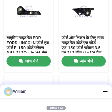
हमारे बारे में
कारखाने का दौरा
टाइमिंग गाइड रेल FOR
फोर्ड और लिंकन के लिए समय
FORD LINCOLN फोर्ड एज
गाइड रेल फोर्ड एज फोर्ड
गुणवत्ता नियंत्रण
फोर्ड F-150 फोर्ड फ्लेक्स
एफ-150 फोर्ड फ्लेक्स 3.5
3.5L 213Cu. In.V6 गैस
एल 213 सीयू। In.V6 गैस
DOHC AT4Z6B274A
DOHC AT4Z6K297B
जांच भेजें
जांच भेजें
हमसे संपर्क करें
समाचार
William
बोली मांगें
10:41 PM
समय श्रृंखला किट