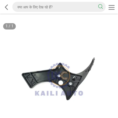
1
/
1