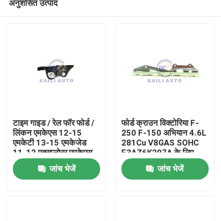
अनुशंसित उत्पाद
टाइम गाइड / रेल फॉर फोर्ड /
फोर्ड क्राउन विक्टोरिया F-
लिंकन एमकेएस 12-15
250 F-150 अभियान 4.6L
एमकेटी 13-15 एमकेजेड
281Cu V8GAS SOHC
11-12 एक्सप्लोरर एमकेएस
F3AZ6K297A के लिए
घर
फ्लेक्स इंटरसेप्टर
टमिंग चेन गाइड रेल
जांच भेजें
जांच भेजें
BA5Z6K297B
BA5E6K297BA
उत्पाद
विडियो