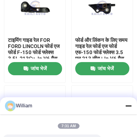
हमारे बारे में
कारखाने का दौरा
टाइमिंग गाइड रेल FOR
फोर्ड और लिंकन के लिए समय
FORD LINCOLN फोर्ड एज
गाइड रेल फोर्ड एज फोर्ड
फोर्ड F-150 फोर्ड फ्लेक्स
एफ-150 फोर्ड फ्लेक्स 3.5
गुणवत्ता नियंत्रण
3.5L 213Cu. In.V6 गैस
एल 213 सीयू। In.V6 गैस
DOHC AT4Z6B274A
DOHC AT4Z6K297B
जांच भेजें
जांच भेजें
हमसे संपर्क करें
समाचार
William
बोली मांगें
7:31 AM
समय श्रृंखला किट