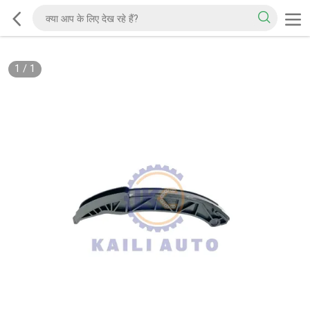
1
/
1