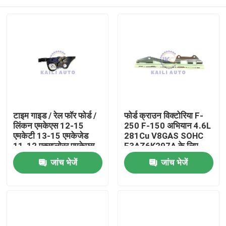
टाइम गाइड / रेल फॉर फोर्ड /
फोर्ड क्राउन विक्टोरिया F-
लिंकन एमकेएस 12-15
250 F-150 अभियान 4.6L
एमकेटी 13-15 एमकेजेड
281Cu V8GAS SOHC
11-12 एक्सप्लोरर एमकेएस
F3AZ6K297A के लिए
फ्लेक्स इंटरसेप्टर
टमिंग चेन गाइड रेल
घर
जांच भेजें
जांच भेजें
BA5Z6K297B
BA5E6K297BA
उत्पाद
विडियो